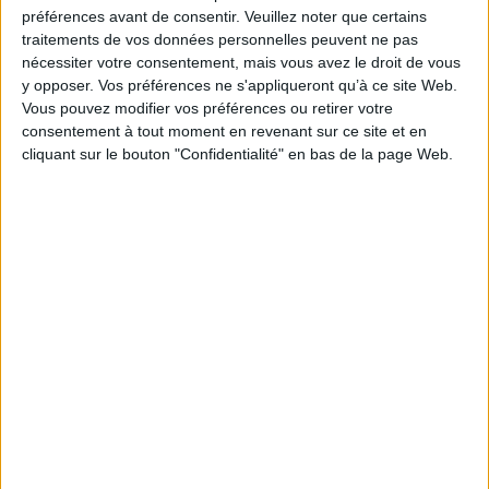
Je m'abonne à la newsletter du site Archimag.com
préférences avant de consentir.
Veuillez noter que certains
traitements de vos données personnelles peuvent ne pas
Filtre anti-spam
nécessiter votre consentement, mais vous avez le droit de vous
y opposer. Vos préférences ne s'appliqueront qu’à ce site Web.
Vous pouvez modifier vos préférences ou retirer votre
consentement à tout moment en revenant sur ce site et en
cliquant sur le bouton "Confidentialité" en bas de la page Web.
J'ai déjà un compte, je me connecte à Archimag.com