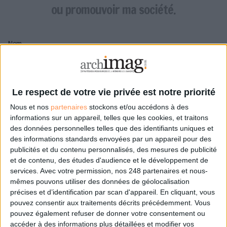
LES GUIDES PRATIQUES
ou promouvoir ma société.
LES BASES DE DONNÉES
L'ESPACE EMPLOI
Nom
L'AGENDA
L'ANNUAIRE DES ACTEURS
LES LIVRES BLANCS
Pseudo
LES SUPPLÉMENTS
Le respect de votre vie privée est notre priorité
Nous et nos
partenaires
stockons et/ou accédons à des
NOS OFFRES D'ABONNEMENTS
Mon pseudo sera affiché à côté de mes commentaires
informations sur un appareil, telles que les cookies, et traitons
des données personnelles telles que des identifiants uniques et
Prénom
des informations standards envoyées par un appareil pour des
publicités et du contenu personnalisés, des mesures de publicité
et de contenu, des études d'audience et le développement de
services.
Avec votre permission, nos 248 partenaires et nous-
Adresse de courriel
mêmes pouvons utiliser des données de géolocalisation
Je recevrais un email de confirmation à cette
précises et d’identification par scan d'appareil. En cliquant, vous
adresse
pouvez consentir aux traitements décrits précédemment. Vous
pouvez également refuser de donner votre consentement ou
accéder à des informations plus détaillées et modifier vos