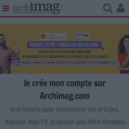
BIBLIOTHÈQUE ÉDITION
ARCHIVES PATRIMOINE
VEILLE DOCUMENTATION
DÉMAT CLOUD
UNIVERS DATA
TRAVAIL COLLABORATIF
VIE NUMÉRIQUE
NUMÉRIQUE RESPONSABLE
Je crée mon compte sur
Archimag.com
Je m'inscris pour commenter les articles,
LES DOSSIERS
LES NEWSLETTERS
déposer mon CV, proposer une offre d'emploi
LE MAGAZINE