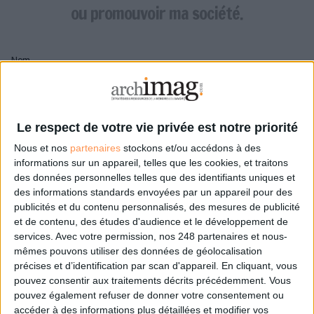
LES GUIDES PRATIQUES
ou promouvoir ma société.
LES BASES DE DONNÉES
L'ESPACE EMPLOI
Nom
L'AGENDA
L'ANNUAIRE DES ACTEURS
LES LIVRES BLANCS
Pseudo
LES SUPPLÉMENTS
Le respect de votre vie privée est notre priorité
Nous et nos
partenaires
stockons et/ou accédons à des
NOS OFFRES D'ABONNEMENTS
Mon pseudo sera affiché à côté de mes commentaires
informations sur un appareil, telles que les cookies, et traitons
des données personnelles telles que des identifiants uniques et
Prénom
des informations standards envoyées par un appareil pour des
publicités et du contenu personnalisés, des mesures de publicité
et de contenu, des études d'audience et le développement de
services.
Avec votre permission, nos 248 partenaires et nous-
Adresse de courriel
mêmes pouvons utiliser des données de géolocalisation
Je recevrais un email de confirmation à cette
précises et d’identification par scan d'appareil. En cliquant, vous
adresse
pouvez consentir aux traitements décrits précédemment. Vous
pouvez également refuser de donner votre consentement ou
accéder à des informations plus détaillées et modifier vos