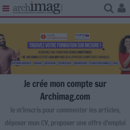
BIBLIOTHÈQUE ÉDITION
ARCHIVES PATRIMOINE
VEILLE DOCUMENTATION
DÉMAT CLOUD
UNIVERS DATA
TRAVAIL COLLABORATIF
VIE NUMÉRIQUE
NUMÉRIQUE RESPONSABLE
Je crée mon compte sur
Archimag.com
Je m'inscris pour commenter les articles,
LES DOSSIERS
LES NEWSLETTERS
déposer mon CV, proposer une offre d'emploi
LE MAGAZINE