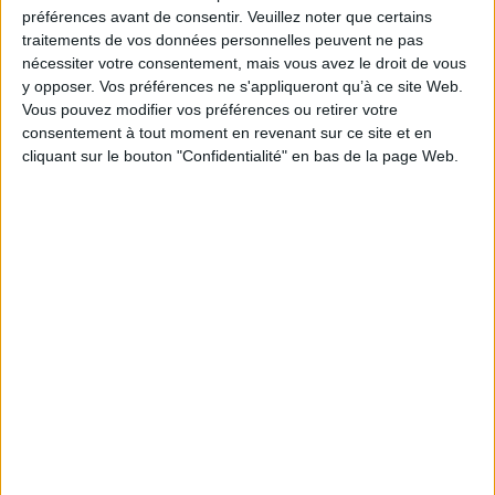
Je m'abonne à la newsletter du site Archimag.com
préférences avant de consentir.
Veuillez noter que certains
traitements de vos données personnelles peuvent ne pas
Filtre anti-spam
nécessiter votre consentement, mais vous avez le droit de vous
y opposer. Vos préférences ne s'appliqueront qu’à ce site Web.
Vous pouvez modifier vos préférences ou retirer votre
consentement à tout moment en revenant sur ce site et en
cliquant sur le bouton "Confidentialité" en bas de la page Web.
J'ai déjà un compte, je me connecte à Archimag.com