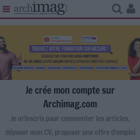
BIBLIOTHÈQUE ÉDITION
ARCHIVES PATRIMOINE
VEILLE DOCUMENTATION
DÉMAT CLOUD
UNIVERS DATA
TRAVAIL COLLABORATIF
VIE NUMÉRIQUE
NUMÉRIQUE RESPONSABLE
Je crée mon compte sur
Archimag.com
Je m'inscris pour commenter les articles,
LES DOSSIERS
LES NEWSLETTERS
déposer mon CV, proposer une offre d'emploi
LE MAGAZINE