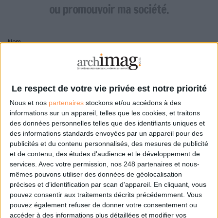
LES GUIDES PRATIQUES
ou promouvoir ma société.
LES BASES DE DONNÉES
L'ESPACE EMPLOI
Nom
L'AGENDA
L'ANNUAIRE DES ACTEURS
LES LIVRES BLANCS
Pseudo
LES SUPPLÉMENTS
Le respect de votre vie privée est notre priorité
Nous et nos
partenaires
stockons et/ou accédons à des
NOS OFFRES D'ABONNEMENTS
Mon pseudo sera affiché à côté de mes commentaires
informations sur un appareil, telles que les cookies, et traitons
des données personnelles telles que des identifiants uniques et
Prénom
des informations standards envoyées par un appareil pour des
publicités et du contenu personnalisés, des mesures de publicité
et de contenu, des études d'audience et le développement de
services.
Avec votre permission, nos 248 partenaires et nous-
Adresse de courriel
mêmes pouvons utiliser des données de géolocalisation
Je recevrais un email de confirmation à cette
précises et d’identification par scan d'appareil. En cliquant, vous
adresse
pouvez consentir aux traitements décrits précédemment. Vous
pouvez également refuser de donner votre consentement ou
accéder à des informations plus détaillées et modifier vos