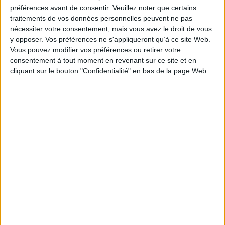
Je m'abonne à la newsletter du site Archimag.com
préférences avant de consentir.
Veuillez noter que certains
traitements de vos données personnelles peuvent ne pas
Filtre anti-spam
nécessiter votre consentement, mais vous avez le droit de vous
y opposer. Vos préférences ne s'appliqueront qu’à ce site Web.
Vous pouvez modifier vos préférences ou retirer votre
consentement à tout moment en revenant sur ce site et en
cliquant sur le bouton "Confidentialité" en bas de la page Web.
J'ai déjà un compte, je me connecte à Archimag.com