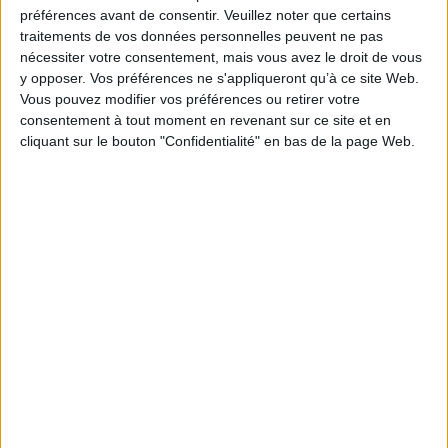
Je m'abonne à la newsletter du site Archimag.com
préférences avant de consentir.
Veuillez noter que certains
traitements de vos données personnelles peuvent ne pas
Filtre anti-spam
nécessiter votre consentement, mais vous avez le droit de vous
y opposer. Vos préférences ne s'appliqueront qu’à ce site Web.
Vous pouvez modifier vos préférences ou retirer votre
consentement à tout moment en revenant sur ce site et en
cliquant sur le bouton "Confidentialité" en bas de la page Web.
J'ai déjà un compte, je me connecte à Archimag.com