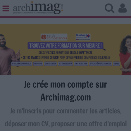
BIBLIOTHÈQUE ÉDITION
ARCHIVES PATRIMOINE
VEILLE DOCUMENTATION
DÉMAT CLOUD
UNIVERS DATA
TRAVAIL COLLABORATIF
VIE NUMÉRIQUE
NUMÉRIQUE RESPONSABLE
Je crée mon compte sur
Archimag.com
Je m'inscris pour commenter les articles,
LES DOSSIERS
LES NEWSLETTERS
déposer mon CV, proposer une offre d'emploi
LE MAGAZINE