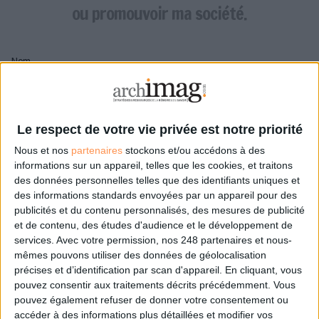
LES GUIDES PRATIQUES
ou promouvoir ma société.
LES BASES DE DONNÉES
L'ESPACE EMPLOI
Nom
L'AGENDA
L'ANNUAIRE DES ACTEURS
LES LIVRES BLANCS
Pseudo
LES SUPPLÉMENTS
Le respect de votre vie privée est notre priorité
Nous et nos
partenaires
stockons et/ou accédons à des
NOS OFFRES D'ABONNEMENTS
Mon pseudo sera affiché à côté de mes commentaires
informations sur un appareil, telles que les cookies, et traitons
des données personnelles telles que des identifiants uniques et
Prénom
des informations standards envoyées par un appareil pour des
publicités et du contenu personnalisés, des mesures de publicité
et de contenu, des études d'audience et le développement de
services.
Avec votre permission, nos 248 partenaires et nous-
Adresse de courriel
mêmes pouvons utiliser des données de géolocalisation
Je recevrais un email de confirmation à cette
précises et d’identification par scan d'appareil. En cliquant, vous
adresse
pouvez consentir aux traitements décrits précédemment. Vous
pouvez également refuser de donner votre consentement ou
accéder à des informations plus détaillées et modifier vos