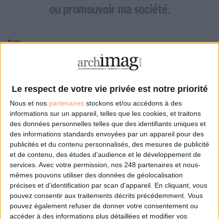
LES GUIDES PRATIQUES
ou promouvoir ma société.
LES BASES DE DONNÉES
L'ESPACE EMPLOI
Nom
L'AGENDA
L'ANNUAIRE DES ACTEURS
LES LIVRES BLANCS
Pseudo
LES SUPPLÉMENTS
Le respect de votre vie privée est notre priorité
Nous et nos
partenaires
stockons et/ou accédons à des
NOS OFFRES D'ABONNEMENTS
Mon pseudo sera affiché à côté de mes commentaires
informations sur un appareil, telles que les cookies, et traitons
des données personnelles telles que des identifiants uniques et
Prénom
des informations standards envoyées par un appareil pour des
publicités et du contenu personnalisés, des mesures de publicité
et de contenu, des études d'audience et le développement de
services.
Avec votre permission, nos 248 partenaires et nous-
Adresse de courriel
mêmes pouvons utiliser des données de géolocalisation
Je recevrais un email de confirmation à cette
précises et d’identification par scan d'appareil. En cliquant, vous
adresse
pouvez consentir aux traitements décrits précédemment. Vous
pouvez également refuser de donner votre consentement ou
accéder à des informations plus détaillées et modifier vos