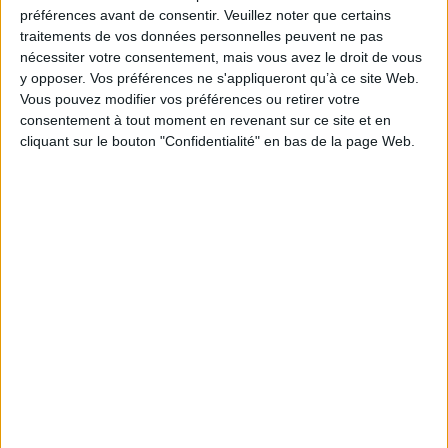
Je m'abonne à la newsletter du site Archimag.com
préférences avant de consentir.
Veuillez noter que certains
traitements de vos données personnelles peuvent ne pas
Filtre anti-spam
nécessiter votre consentement, mais vous avez le droit de vous
y opposer. Vos préférences ne s'appliqueront qu’à ce site Web.
Vous pouvez modifier vos préférences ou retirer votre
consentement à tout moment en revenant sur ce site et en
cliquant sur le bouton "Confidentialité" en bas de la page Web.
J'ai déjà un compte, je me connecte à Archimag.com