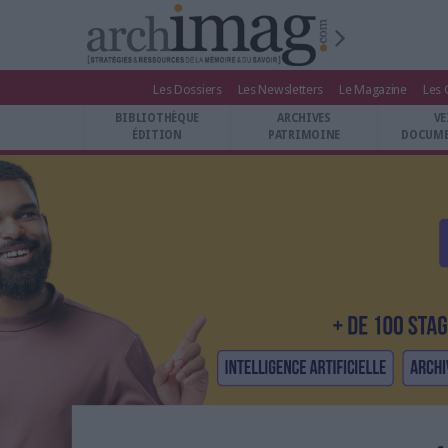
Les Dossiers
Les Newsletters
Le Magazine
Les 
BIBLIOTHÈQUE ÉDITION
BIBLIOTHÈQUE
ARCHIVES
VE
ARCHIVES PATRIMOINE
ÉDITION
PATRIMOINE
DOCUME
VEILLE DOCUMENTATION
DÉMAT CLOUD
UNIVERS DATA
TRAVAIL COLLABORATIF
VIE NUMÉRIQUE
NUMÉRIQUE RESPONSABLE
LES DOSSIERS