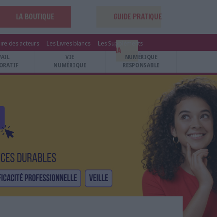
LA BOUTIQUE
GUIDE PRATIQUE
ire des acteurs
Les Livres blancs
Les Suppléments
IA
VAIL
VIE
NUMÉRIQUE
ORATIF
NUMÉRIQUE
RESPONSABLE