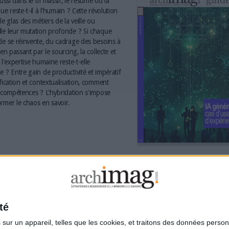
aussi dans le tri massif, le résumé ou la
ue reste-t-il à l’humain ? Cette révolution
le glas des métiers de la veille ou
le leur mutation profonde ? Si chaque
le se réinvente, du cadrage des besoins à
 en passant par le sourcing, la collecte et
 l'expertise humaine reste-t-elle
e ? Entre gain de productivité et impératif
ification et contextualisation, comment
s compétences ? L'hybridation s'impose
rmer le chaos en savoir.
té
ur un appareil, telles que les cookies, et traitons des données personn