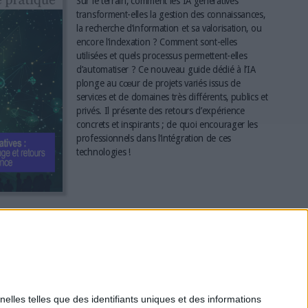
Sur le terrain, comment les IA génératives
transforment-elles la gestion des connaissances,
la recherche d’information et sa valorisation, ou
encore l’indexation ? Comment sont-elles
utilisées et quels processus permettent-elles
d’automatiser ? Ce nouveau guide dédié à l’IA
plonge au cœur de projets variés issus de
services et de domaines très différents, publics et
privés. Il présente des retours d’expérience
concrets et inspirants ; de quoi encourager les
professionnels dans l’intégration de ces
technologies !
*
elles telles que des identifiants uniques et des informations