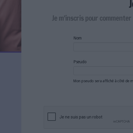
LES NEWSLETTERS
LE MAGAZINE
Je m'inscris pour commenter 
LES GUIDES PRATIQUES
LES BASES DE DONNÉES
L'ESPACE EMPLOI
Nom
L'AGENDA
L'ANNUAIRE DES ACTEURS
LES LIVRES BLANCS
Pseudo
LES SUPPLÉMENTS
Mon pseudo sera affiché à côté de
NOS OFFRES D'ABONNEMENTS