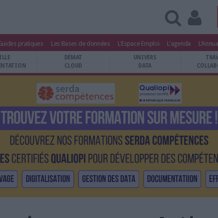
Guides pratiques
Les Bases de données
L'Espace Emploi
L'agenda
L'Annua
ILLE
DÉMAT
UNIVERS
TRA
NTATION
CLOUD
DATA
COLLAB