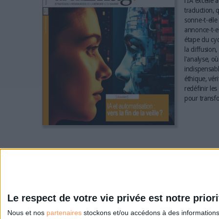
l'IA excelle 
traduction, q
sonne-t-elle 
annonce-t-el
étape du cyc
la diffusion,
l'analyse, où
indispensabl
éthique, vér
redéfinir le
pour transfo
Le respect de votre vie privée est notre priori
Nous et nos
partenaires
stockons et/ou accédons à des informations s