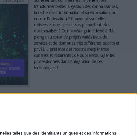
Sur le terrain, comment les IA génératives
transforment-elles la gestion des connaissances,
la recherche d’information et sa valorisation, ou
encore l’indexation ? Comment sont-elles
utilisées et quels processus permettent-elles
d’automatiser ? Ce nouveau guide dédié à l’IA
plonge au cœur de projets variés issus de
services et de domaines très différents, publics et
privés. Il présente des retours d’expérience
concrets et inspirants ; de quoi encourager les
professionnels dans l’intégration de ces
technologies !
*
elles telles que des identifiants uniques et des informations