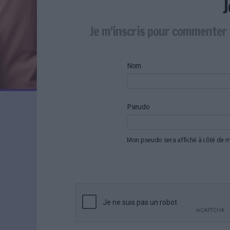
LES NEWSLETTERS
LE MAGAZINE
Je m'inscris pour commenter 
LES GUIDES PRATIQUES
LES BASES DE DONNÉES
L'ESPACE EMPLOI
Nom
L'AGENDA
L'ANNUAIRE DES ACTEURS
LES LIVRES BLANCS
Pseudo
LES SUPPLÉMENTS
Mon pseudo sera affiché à côté de
NOS OFFRES D'ABONNEMENTS