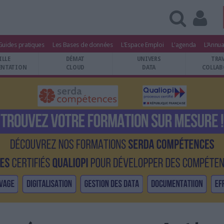
Guides pratiques
Les Bases de données
L'Espace Emploi
L'agenda
L'Annua
ILLE
DÉMAT
UNIVERS
TRA
NTATION
CLOUD
DATA
COLLAB