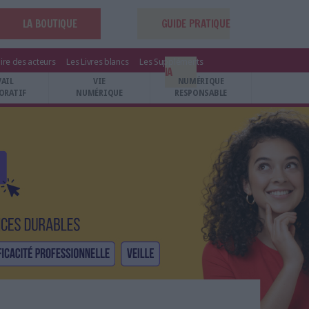
LA BOUTIQUE
GUIDE PRATIQUE
ire des acteurs
Les Livres blancs
Les Suppléments
IA
VAIL
VIE
NUMÉRIQUE
ORATIF
NUMÉRIQUE
RESPONSABLE