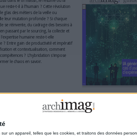
aussi dans le tri massif, le résumé ou la
ue reste-t-il à l’humain ? Cette révolution
le glas des métiers de la veille ou
le leur mutation profonde ? Si chaque
le se réinvente, du cadrage des besoins à
 en passant par le sourcing, la collecte et
 l'expertise humaine reste-t-elle
e ? Entre gain de productivité et impératif
ification et contextualisation, comment
s compétences ? L'hybridation s'impose
rmer le chaos en savoir.
té
ur un appareil, telles que les cookies, et traitons des données personn