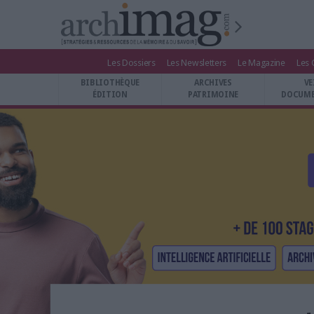
Les Dossiers
Les Newsletters
Le Magazine
Les 
BIBLIOTHÈQUE ÉDITION
BIBLIOTHÈQUE
ARCHIVES
VE
ARCHIVES PATRIMOINE
ÉDITION
PATRIMOINE
DOCUME
VEILLE DOCUMENTATION
DÉMAT CLOUD
UNIVERS DATA
TRAVAIL COLLABORATIF
VIE NUMÉRIQUE
NUMÉRIQUE RESPONSABLE
LES DOSSIERS