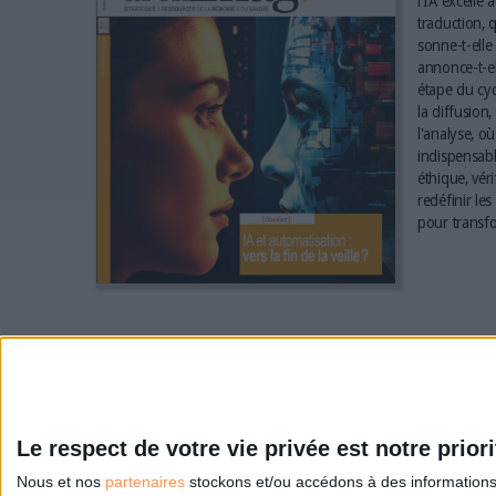
l'IA excelle 
traduction, q
sonne-t-elle 
annonce-t-el
étape du cyc
la diffusion,
l'analyse, où
indispensabl
éthique, vér
redéfinir le
pour transfo
Le respect de votre vie privée est notre priori
Nous et nos
partenaires
stockons et/ou accédons à des informations s