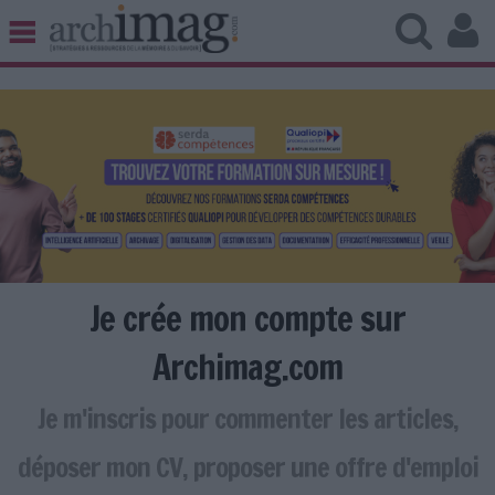
BIBLIOTHÈQUE ÉDITION
ARCHIVES PATRIMOINE
VEILLE DOCUMENTATION
DÉMAT CLOUD
UNIVERS DATA
TRAVAIL COLLABORATIF
VIE NUMÉRIQUE
NUMÉRIQUE RESPONSABLE
Je crée mon compte sur
Archimag.com
Je m'inscris pour commenter les articles,
LES DOSSIERS
LES NEWSLETTERS
déposer mon CV, proposer une offre d'emploi
LE MAGAZINE