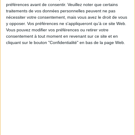
Je m'abonne à la newsletter du site Archimag.com
préférences avant de consentir.
Veuillez noter que certains
traitements de vos données personnelles peuvent ne pas
Filtre anti-spam
nécessiter votre consentement, mais vous avez le droit de vous
y opposer. Vos préférences ne s'appliqueront qu’à ce site Web.
Vous pouvez modifier vos préférences ou retirer votre
consentement à tout moment en revenant sur ce site et en
cliquant sur le bouton "Confidentialité" en bas de la page Web.
J'ai déjà un compte, je me connecte à Archimag.com