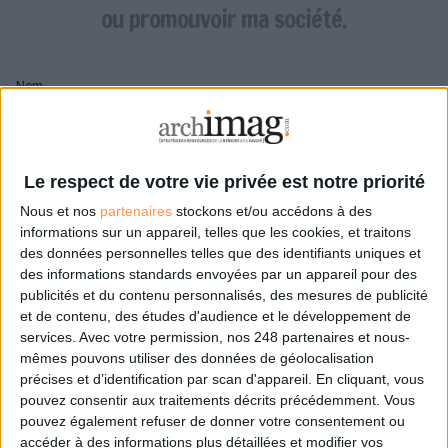
LES GUIDES PRATIQUES
ou promouvoir ma société.
LES BASES DE DONNÉES
L'ESPACE EMPLOI
Nom
L'AGENDA
L'ANNUAIRE DES ACTEURS
LES LIVRES BLANCS
Pseudo
LES SUPPLÉMENTS
Le respect de votre vie privée est notre priorité
Nous et nos
partenaires
stockons et/ou accédons à des
NOS OFFRES D'ABONNEMENTS
Mon pseudo sera affiché à côté de mes commentaires
informations sur un appareil, telles que les cookies, et traitons
des données personnelles telles que des identifiants uniques et
Prénom
des informations standards envoyées par un appareil pour des
publicités et du contenu personnalisés, des mesures de publicité
et de contenu, des études d'audience et le développement de
services.
Avec votre permission, nos 248 partenaires et nous-
Adresse de courriel
mêmes pouvons utiliser des données de géolocalisation
Je recevrais un email de confirmation à cette
précises et d’identification par scan d'appareil. En cliquant, vous
adresse
pouvez consentir aux traitements décrits précédemment. Vous
pouvez également refuser de donner votre consentement ou
accéder à des informations plus détaillées et modifier vos