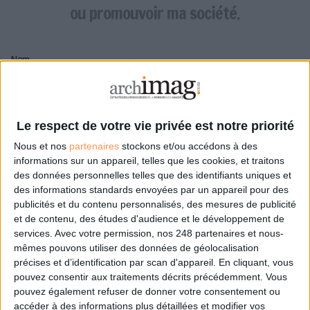
LES GUIDES PRATIQUES
ou promouvoir ma société.
LES BASES DE DONNÉES
L'ESPACE EMPLOI
Nom
L'AGENDA
L'ANNUAIRE DES ACTEURS
LES LIVRES BLANCS
Pseudo
LES SUPPLÉMENTS
Le respect de votre vie privée est notre priorité
Nous et nos
partenaires
stockons et/ou accédons à des
NOS OFFRES D'ABONNEMENTS
Mon pseudo sera affiché à côté de mes commentaires
informations sur un appareil, telles que les cookies, et traitons
des données personnelles telles que des identifiants uniques et
Prénom
des informations standards envoyées par un appareil pour des
publicités et du contenu personnalisés, des mesures de publicité
et de contenu, des études d'audience et le développement de
services.
Avec votre permission, nos 248 partenaires et nous-
Adresse de courriel
mêmes pouvons utiliser des données de géolocalisation
Je recevrais un email de confirmation à cette
précises et d’identification par scan d'appareil. En cliquant, vous
adresse
pouvez consentir aux traitements décrits précédemment. Vous
pouvez également refuser de donner votre consentement ou
accéder à des informations plus détaillées et modifier vos