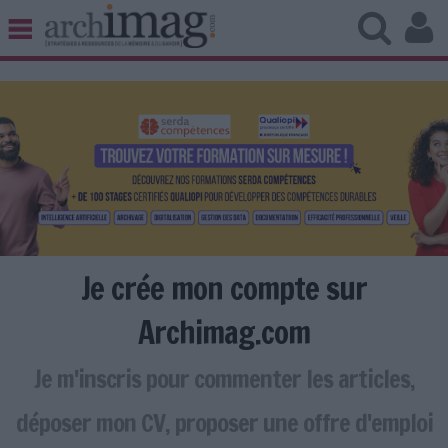
BIBLIOTHÈQUE ÉDITION
ARCHIVES PATRIMOINE
VEILLE DOCUMENTATION
DÉMAT CLOUD
UNIVERS DATA
TRAVAIL COLLABORATIF
VIE NUMÉRIQUE
NUMÉRIQUE RESPONSABLE
Je crée mon compte sur
Archimag.com
Je m'inscris pour commenter les articles,
LES DOSSIERS
LES NEWSLETTERS
déposer mon CV, proposer une offre d'emploi
LE MAGAZINE