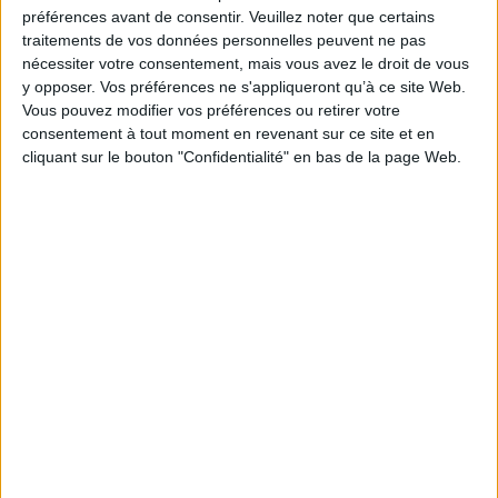
Je m'abonne à la newsletter du site Archimag.com
préférences avant de consentir.
Veuillez noter que certains
traitements de vos données personnelles peuvent ne pas
Filtre anti-spam
nécessiter votre consentement, mais vous avez le droit de vous
y opposer. Vos préférences ne s'appliqueront qu’à ce site Web.
Vous pouvez modifier vos préférences ou retirer votre
consentement à tout moment en revenant sur ce site et en
cliquant sur le bouton "Confidentialité" en bas de la page Web.
J'ai déjà un compte, je me connecte à Archimag.com