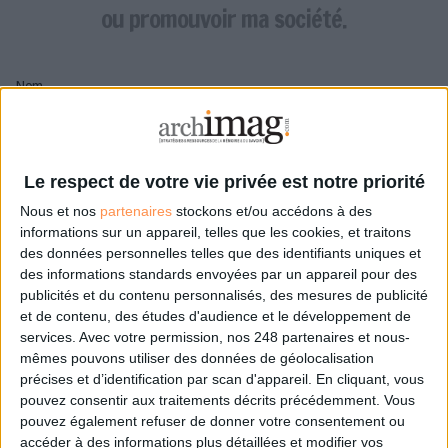
LES GUIDES PRATIQUES
ou promouvoir ma société.
LES BASES DE DONNÉES
L'ESPACE EMPLOI
Nom
L'AGENDA
L'ANNUAIRE DES ACTEURS
LES LIVRES BLANCS
Pseudo
LES SUPPLÉMENTS
Le respect de votre vie privée est notre priorité
Nous et nos
partenaires
stockons et/ou accédons à des
NOS OFFRES D'ABONNEMENTS
Mon pseudo sera affiché à côté de mes commentaires
informations sur un appareil, telles que les cookies, et traitons
des données personnelles telles que des identifiants uniques et
Prénom
des informations standards envoyées par un appareil pour des
publicités et du contenu personnalisés, des mesures de publicité
et de contenu, des études d'audience et le développement de
services.
Avec votre permission, nos 248 partenaires et nous-
Adresse de courriel
mêmes pouvons utiliser des données de géolocalisation
Je recevrais un email de confirmation à cette
précises et d’identification par scan d'appareil. En cliquant, vous
adresse
pouvez consentir aux traitements décrits précédemment. Vous
pouvez également refuser de donner votre consentement ou
accéder à des informations plus détaillées et modifier vos