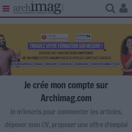
BIBLIOTHÈQUE ÉDITION
ARCHIVES PATRIMOINE
VEILLE DOCUMENTATION
DÉMAT CLOUD
UNIVERS DATA
TRAVAIL COLLABORATIF
VIE NUMÉRIQUE
NUMÉRIQUE RESPONSABLE
Je crée mon compte sur
Archimag.com
Je m'inscris pour commenter les articles,
LES DOSSIERS
LES NEWSLETTERS
déposer mon CV, proposer une offre d'emploi
LE MAGAZINE