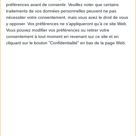
Je m'abonne à la newsletter du site Archimag.com
préférences avant de consentir.
Veuillez noter que certains
traitements de vos données personnelles peuvent ne pas
Filtre anti-spam
nécessiter votre consentement, mais vous avez le droit de vous
y opposer. Vos préférences ne s'appliqueront qu’à ce site Web.
Vous pouvez modifier vos préférences ou retirer votre
consentement à tout moment en revenant sur ce site et en
cliquant sur le bouton "Confidentialité" en bas de la page Web.
J'ai déjà un compte, je me connecte à Archimag.com