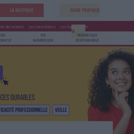
LA BOUTIQUE
GUIDE PRATIQUE
ire des acteurs
Les Livres blancs
Les Suppléments
IA
VAIL
VIE
NUMÉRIQUE
ORATIF
NUMÉRIQUE
RESPONSABLE