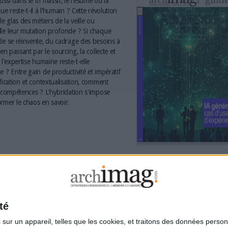
aussi dans le tri massif, le résumé ou la
ue reste-t-il à l’humain ? Cette révolution
le glas des métiers de la veille ou
le leur mutation profonde ? Si chaque
le se réinvente, du cadrage des besoins à
 en passant par le sourcing, la collecte et
 l'expertise humaine reste-t-elle
e ? Entre gain de productivité et impératif
ification et contextualisation, comment
s compétences ? L'hybridation s'impose
rmer le chaos en savoir.
té
ur un appareil, telles que les cookies, et traitons des données personn