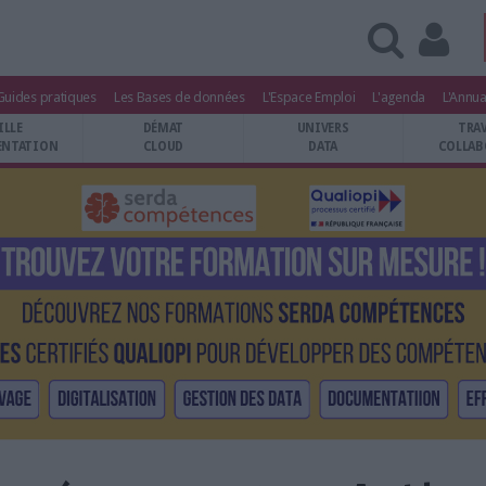
Guides pratiques
Les Bases de données
L'Espace Emploi
L'agenda
L'Annua
ILLE
DÉMAT
UNIVERS
TRA
NTATION
CLOUD
DATA
COLLAB