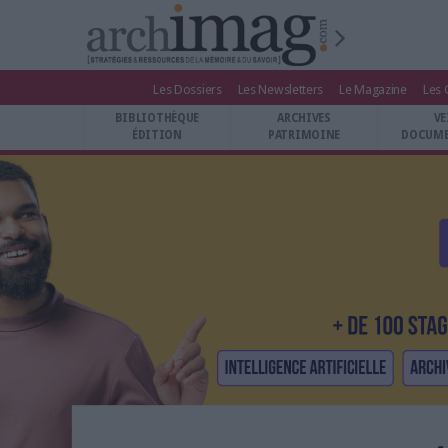
Les Dossiers
Les Newsletters
Le Magazine
Les 
BIBLIOTHÈQUE ÉDITION
BIBLIOTHÈQUE
ARCHIVES
VE
ARCHIVES PATRIMOINE
ÉDITION
PATRIMOINE
DOCUME
VEILLE DOCUMENTATION
DÉMAT CLOUD
UNIVERS DATA
TRAVAIL COLLABORATIF
VIE NUMÉRIQUE
NUMÉRIQUE RESPONSABLE
LES DOSSIERS