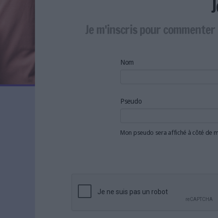
LES NEWSLETTERS
LE MAGAZINE
Je m'inscris pour commenter 
LES GUIDES PRATIQUES
LES BASES DE DONNÉES
L'ESPACE EMPLOI
Nom
L'AGENDA
L'ANNUAIRE DES ACTEURS
LES LIVRES BLANCS
Pseudo
LES SUPPLÉMENTS
Mon pseudo sera affiché à côté de
NOS OFFRES D'ABONNEMENTS