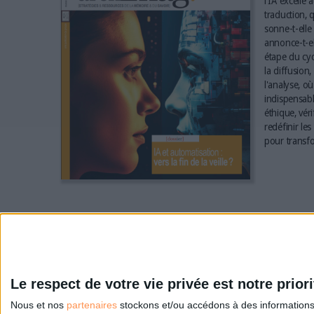
l'IA excelle 
traduction, q
sonne-t-elle 
annonce-t-el
étape du cyc
la diffusion,
l'analyse, où
indispensabl
éthique, vér
redéfinir le
pour transfo
Le respect de votre vie privée est notre priori
Nous et nos
partenaires
stockons et/ou accédons à des informations s