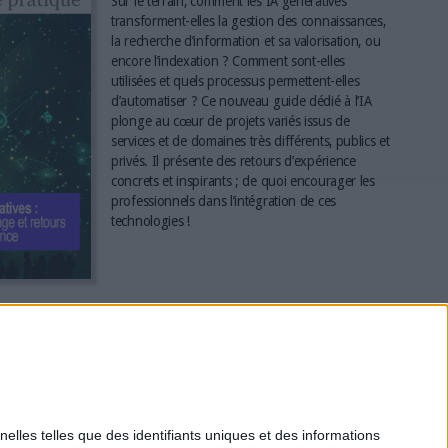
Sur le terrain, comment les IA génératives
transforment-elles la gestion des connaissances,
la recherche d’information et sa valorisation, ou
encore l’indexation ? Comment sont-elles
utilisées et quels processus permettent-elles
d’automatiser ? Ce nouveau guide dédié à l’IA
plonge au cœur de projets variés issus de
services et de domaines très différents, publics et
privés. Il présente des retours d’expérience
concrets et inspirants ; de quoi encourager les
professionnels dans l’intégration de ces
technologies !
*
elles telles que des identifiants uniques et des informations