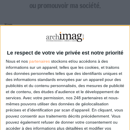
LES GUIDES PRATIQUES
ou promouvoir ma société.
LES BASES DE DONNÉES
L'ESPACE EMPLOI
Nom
L'AGENDA
L'ANNUAIRE DES ACTEURS
LES LIVRES BLANCS
Pseudo
LES SUPPLÉMENTS
Le respect de votre vie privée est notre priorité
Nous et nos
partenaires
stockons et/ou accédons à des
NOS OFFRES D'ABONNEMENTS
Mon pseudo sera affiché à côté de mes commentaires
informations sur un appareil, telles que les cookies, et traitons
des données personnelles telles que des identifiants uniques et
Prénom
des informations standards envoyées par un appareil pour des
publicités et du contenu personnalisés, des mesures de publicité
et de contenu, des études d'audience et le développement de
services.
Avec votre permission, nos 248 partenaires et nous-
Adresse de courriel
mêmes pouvons utiliser des données de géolocalisation
Je recevrais un email de confirmation à cette
précises et d’identification par scan d'appareil. En cliquant, vous
adresse
pouvez consentir aux traitements décrits précédemment. Vous
pouvez également refuser de donner votre consentement ou
accéder à des informations plus détaillées et modifier vos