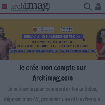
BIBLIOTHÈQUE ÉDITION
ARCHIVES PATRIMOINE
VEILLE DOCUMENTATION
DÉMAT CLOUD
UNIVERS DATA
TRAVAIL COLLABORATIF
VIE NUMÉRIQUE
NUMÉRIQUE RESPONSABLE
Je crée mon compte sur
Archimag.com
Je m'inscris pour commenter les articles,
LES DOSSIERS
LES NEWSLETTERS
déposer mon CV, proposer une offre d'emploi
LE MAGAZINE