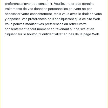
Je m'abonne à la newsletter du site Archimag.com
préférences avant de consentir.
Veuillez noter que certains
traitements de vos données personnelles peuvent ne pas
Filtre anti-spam
nécessiter votre consentement, mais vous avez le droit de vous
y opposer. Vos préférences ne s'appliqueront qu’à ce site Web.
Vous pouvez modifier vos préférences ou retirer votre
consentement à tout moment en revenant sur ce site et en
cliquant sur le bouton "Confidentialité" en bas de la page Web.
J'ai déjà un compte, je me connecte à Archimag.com