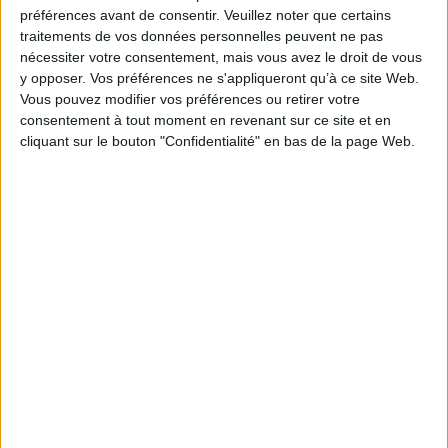
Je m'abonne à la newsletter du site Archimag.com
préférences avant de consentir.
Veuillez noter que certains
traitements de vos données personnelles peuvent ne pas
Filtre anti-spam
nécessiter votre consentement, mais vous avez le droit de vous
y opposer. Vos préférences ne s'appliqueront qu’à ce site Web.
Vous pouvez modifier vos préférences ou retirer votre
consentement à tout moment en revenant sur ce site et en
cliquant sur le bouton "Confidentialité" en bas de la page Web.
J'ai déjà un compte, je me connecte à Archimag.com