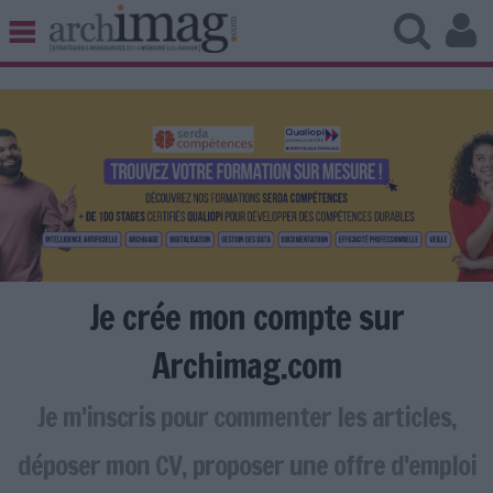
BIBLIOTHÈQUE ÉDITION
ARCHIVES PATRIMOINE
VEILLE DOCUMENTATION
DÉMAT CLOUD
UNIVERS DATA
TRAVAIL COLLABORATIF
VIE NUMÉRIQUE
NUMÉRIQUE RESPONSABLE
Je crée mon compte sur
Archimag.com
Je m'inscris pour commenter les articles,
LES DOSSIERS
LES NEWSLETTERS
déposer mon CV, proposer une offre d'emploi
LE MAGAZINE