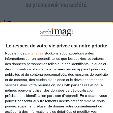
LES GUIDES PRATIQUES
ou promouvoir ma société.
LES BASES DE DONNÉES
L'ESPACE EMPLOI
Nom
L'AGENDA
L'ANNUAIRE DES ACTEURS
LES LIVRES BLANCS
Pseudo
LES SUPPLÉMENTS
Le respect de votre vie privée est notre priorité
Nous et nos
partenaires
stockons et/ou accédons à des
NOS OFFRES D'ABONNEMENTS
Mon pseudo sera affiché à côté de mes commentaires
informations sur un appareil, telles que les cookies, et traitons
des données personnelles telles que des identifiants uniques et
Prénom
des informations standards envoyées par un appareil pour des
publicités et du contenu personnalisés, des mesures de publicité
et de contenu, des études d'audience et le développement de
services.
Avec votre permission, nos 248 partenaires et nous-
Adresse de courriel
mêmes pouvons utiliser des données de géolocalisation
Je recevrais un email de confirmation à cette
précises et d’identification par scan d'appareil. En cliquant, vous
adresse
pouvez consentir aux traitements décrits précédemment. Vous
pouvez également refuser de donner votre consentement ou
accéder à des informations plus détaillées et modifier vos