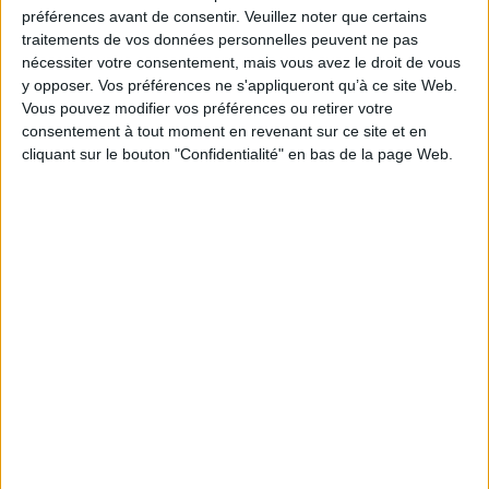
Je m'abonne à la newsletter du site Archimag.com
préférences avant de consentir.
Veuillez noter que certains
traitements de vos données personnelles peuvent ne pas
Filtre anti-spam
nécessiter votre consentement, mais vous avez le droit de vous
y opposer. Vos préférences ne s'appliqueront qu’à ce site Web.
Vous pouvez modifier vos préférences ou retirer votre
consentement à tout moment en revenant sur ce site et en
cliquant sur le bouton "Confidentialité" en bas de la page Web.
J'ai déjà un compte, je me connecte à Archimag.com