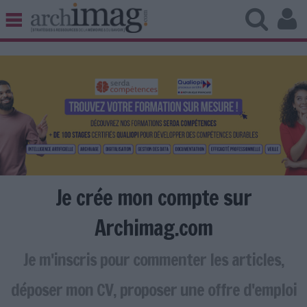
BIBLIOTHÈQUE ÉDITION
ARCHIVES PATRIMOINE
VEILLE DOCUMENTATION
DÉMAT CLOUD
UNIVERS DATA
TRAVAIL COLLABORATIF
VIE NUMÉRIQUE
NUMÉRIQUE RESPONSABLE
Je crée mon compte sur
Archimag.com
Je m'inscris pour commenter les articles,
LES DOSSIERS
LES NEWSLETTERS
déposer mon CV, proposer une offre d'emploi
LE MAGAZINE