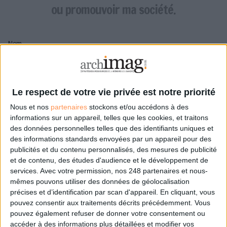
LES GUIDES PRATIQUES
ou promouvoir ma société.
LES BASES DE DONNÉES
L'ESPACE EMPLOI
Nom
L'AGENDA
L'ANNUAIRE DES ACTEURS
LES LIVRES BLANCS
Pseudo
LES SUPPLÉMENTS
Le respect de votre vie privée est notre priorité
Nous et nos
partenaires
stockons et/ou accédons à des
NOS OFFRES D'ABONNEMENTS
Mon pseudo sera affiché à côté de mes commentaires
informations sur un appareil, telles que les cookies, et traitons
des données personnelles telles que des identifiants uniques et
Prénom
des informations standards envoyées par un appareil pour des
publicités et du contenu personnalisés, des mesures de publicité
et de contenu, des études d'audience et le développement de
services.
Avec votre permission, nos 248 partenaires et nous-
Adresse de courriel
mêmes pouvons utiliser des données de géolocalisation
Je recevrais un email de confirmation à cette
précises et d’identification par scan d'appareil. En cliquant, vous
adresse
pouvez consentir aux traitements décrits précédemment. Vous
pouvez également refuser de donner votre consentement ou
accéder à des informations plus détaillées et modifier vos