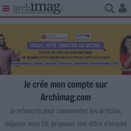
BIBLIOTHÈQUE ÉDITION
ARCHIVES PATRIMOINE
VEILLE DOCUMENTATION
DÉMAT CLOUD
UNIVERS DATA
TRAVAIL COLLABORATIF
VIE NUMÉRIQUE
NUMÉRIQUE RESPONSABLE
Je crée mon compte sur
Archimag.com
Je m'inscris pour commenter les articles,
LES DOSSIERS
LES NEWSLETTERS
déposer mon CV, proposer une offre d'emploi
LE MAGAZINE