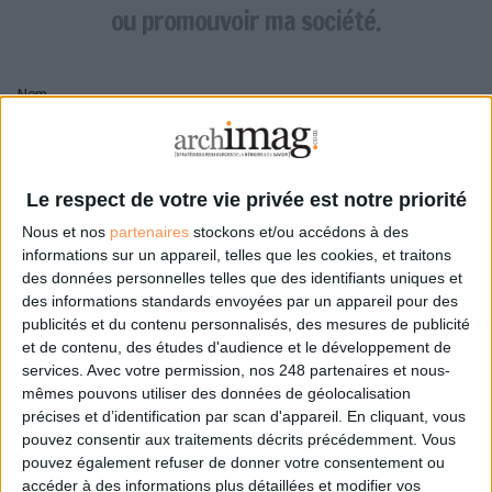
LES GUIDES PRATIQUES
ou promouvoir ma société.
LES BASES DE DONNÉES
L'ESPACE EMPLOI
Nom
L'AGENDA
L'ANNUAIRE DES ACTEURS
LES LIVRES BLANCS
Pseudo
LES SUPPLÉMENTS
Le respect de votre vie privée est notre priorité
Nous et nos
partenaires
stockons et/ou accédons à des
NOS OFFRES D'ABONNEMENTS
Mon pseudo sera affiché à côté de mes commentaires
informations sur un appareil, telles que les cookies, et traitons
des données personnelles telles que des identifiants uniques et
Prénom
des informations standards envoyées par un appareil pour des
publicités et du contenu personnalisés, des mesures de publicité
et de contenu, des études d'audience et le développement de
services.
Avec votre permission, nos 248 partenaires et nous-
Adresse de courriel
mêmes pouvons utiliser des données de géolocalisation
Je recevrais un email de confirmation à cette
précises et d’identification par scan d'appareil. En cliquant, vous
adresse
pouvez consentir aux traitements décrits précédemment. Vous
pouvez également refuser de donner votre consentement ou
accéder à des informations plus détaillées et modifier vos