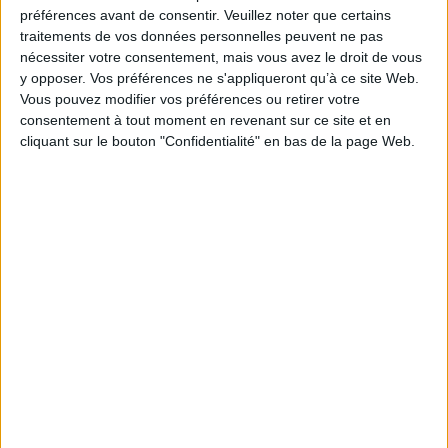
Je m'abonne à la newsletter du site Archimag.com
préférences avant de consentir.
Veuillez noter que certains
traitements de vos données personnelles peuvent ne pas
Filtre anti-spam
nécessiter votre consentement, mais vous avez le droit de vous
y opposer. Vos préférences ne s'appliqueront qu’à ce site Web.
Vous pouvez modifier vos préférences ou retirer votre
consentement à tout moment en revenant sur ce site et en
cliquant sur le bouton "Confidentialité" en bas de la page Web.
J'ai déjà un compte, je me connecte à Archimag.com