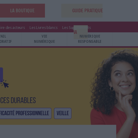
LA BOUTIQUE
GUIDE PRATIQUE
ire des acteurs
Les Livres blancs
Les Suppléments
IA
VAIL
VIE
NUMÉRIQUE
ORATIF
NUMÉRIQUE
RESPONSABLE