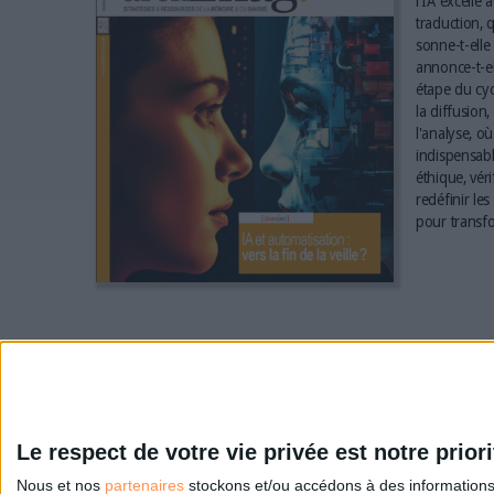
l'IA excelle 
traduction, q
sonne-t-elle 
annonce-t-el
étape du cyc
la diffusion,
l'analyse, où
indispensabl
éthique, vér
redéfinir le
pour transfo
Le respect de votre vie privée est notre priori
Nous et nos
partenaires
stockons et/ou accédons à des informations s