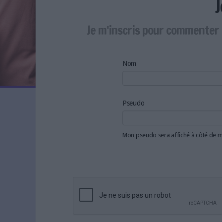
LES NEWSLETTERS
LE MAGAZINE
Je m'inscris pour commenter 
LES GUIDES PRATIQUES
LES BASES DE DONNÉES
L'ESPACE EMPLOI
Nom
L'AGENDA
L'ANNUAIRE DES ACTEURS
LES LIVRES BLANCS
Pseudo
LES SUPPLÉMENTS
Mon pseudo sera affiché à côté de
NOS OFFRES D'ABONNEMENTS