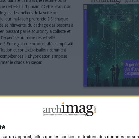
aussi dans le tri massif, le résumé ou la
ue reste-t-il à l’humain ? Cette révolution
le glas des métiers de la veille ou
le leur mutation profonde ? Si chaque
le se réinvente, du cadrage des besoins à
 en passant par le sourcing, la collecte et
 l'expertise humaine reste-t-elle
e ? Entre gain de productivité et impératif
ification et contextualisation, comment
s compétences ? L'hybridation s'impose
rmer le chaos en savoir.
té
ur un appareil, telles que les cookies, et traitons des données personn