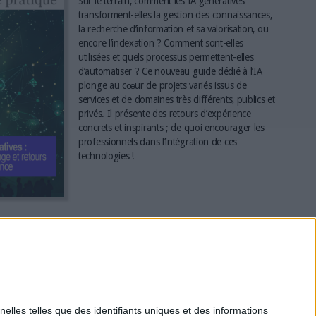
Sur le terrain, comment les IA génératives
transforment-elles la gestion des connaissances,
la recherche d’information et sa valorisation, ou
encore l’indexation ? Comment sont-elles
utilisées et quels processus permettent-elles
d’automatiser ? Ce nouveau guide dédié à l’IA
plonge au cœur de projets variés issus de
services et de domaines très différents, publics et
privés. Il présente des retours d’expérience
concrets et inspirants ; de quoi encourager les
professionnels dans l’intégration de ces
technologies !
*
elles telles que des identifiants uniques et des informations