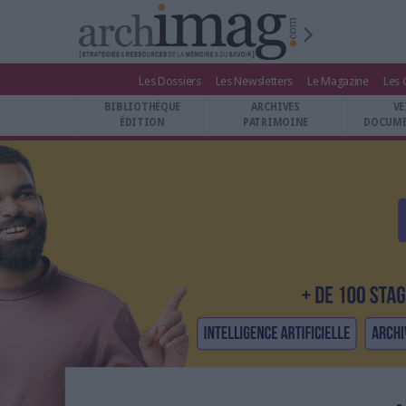
Les Dossiers
Les Newsletters
Le Magazine
Les 
BIBLIOTHÈQUE ÉDITION
BIBLIOTHÈQUE
ARCHIVES
VE
ARCHIVES PATRIMOINE
ÉDITION
PATRIMOINE
DOCUME
VEILLE DOCUMENTATION
DÉMAT CLOUD
UNIVERS DATA
TRAVAIL COLLABORATIF
VIE NUMÉRIQUE
NUMÉRIQUE RESPONSABLE
LES DOSSIERS