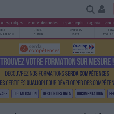
Guides pratiques
Les Bases de données
L'Espace Emploi
L'agenda
L'Annua
ILLE
DÉMAT
UNIVERS
TRA
NTATION
CLOUD
DATA
COLLAB