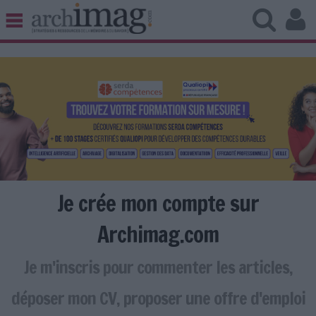
BIBLIOTHÈQUE ÉDITION
ARCHIVES PATRIMOINE
VEILLE DOCUMENTATION
DÉMAT CLOUD
UNIVERS DATA
TRAVAIL COLLABORATIF
VIE NUMÉRIQUE
NUMÉRIQUE RESPONSABLE
Je crée mon compte sur
Archimag.com
Je m'inscris pour commenter les articles,
LES DOSSIERS
LES NEWSLETTERS
déposer mon CV, proposer une offre d'emploi
LE MAGAZINE