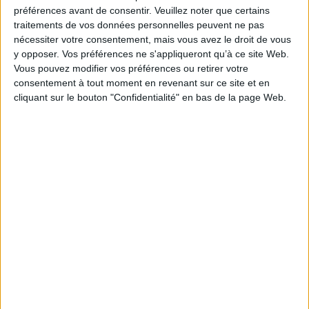
Je m'abonne à la newsletter du site Archimag.com
préférences avant de consentir.
Veuillez noter que certains
traitements de vos données personnelles peuvent ne pas
Filtre anti-spam
nécessiter votre consentement, mais vous avez le droit de vous
y opposer. Vos préférences ne s'appliqueront qu’à ce site Web.
Vous pouvez modifier vos préférences ou retirer votre
consentement à tout moment en revenant sur ce site et en
cliquant sur le bouton "Confidentialité" en bas de la page Web.
J'ai déjà un compte, je me connecte à Archimag.com