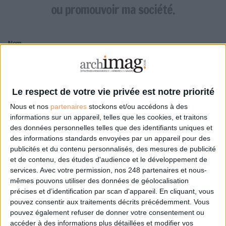
LES GUIDES PRATIQUES
ou promouvoir ma société.
LES BASES DE DONNÉES
L'ESPACE EMPLOI
Nom
L'AGENDA
L'ANNUAIRE DES ACTEURS
LES LIVRES BLANCS
Pseudo
LES SUPPLÉMENTS
Le respect de votre vie privée est notre priorité
Nous et nos
partenaires
stockons et/ou accédons à des
NOS OFFRES D'ABONNEMENTS
Mon pseudo sera affiché à côté de mes commentaires
informations sur un appareil, telles que les cookies, et traitons
des données personnelles telles que des identifiants uniques et
Prénom
des informations standards envoyées par un appareil pour des
publicités et du contenu personnalisés, des mesures de publicité
et de contenu, des études d'audience et le développement de
services.
Avec votre permission, nos 248 partenaires et nous-
Adresse de courriel
mêmes pouvons utiliser des données de géolocalisation
Je recevrais un email de confirmation à cette
précises et d’identification par scan d'appareil. En cliquant, vous
adresse
pouvez consentir aux traitements décrits précédemment. Vous
pouvez également refuser de donner votre consentement ou
accéder à des informations plus détaillées et modifier vos