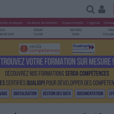
Guides pratiques
Les Bases de données
L'Espace Emploi
L'agenda
L'Annua
ILLE
DÉMAT
UNIVERS
TRA
NTATION
CLOUD
DATA
COLLAB