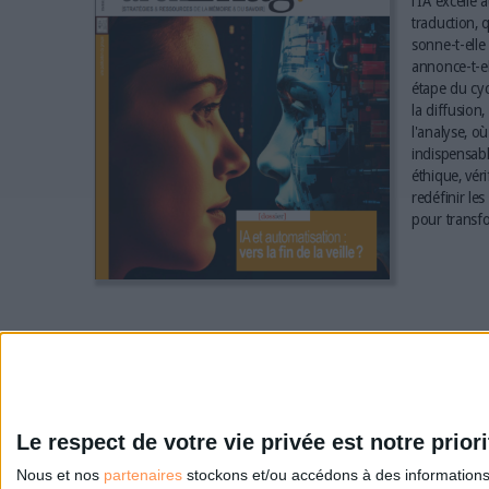
l'IA excelle 
traduction, q
sonne-t-elle 
annonce-t-el
étape du cyc
la diffusion,
l'analyse, où
indispensabl
éthique, vér
redéfinir le
pour transfo
Le respect de votre vie privée est notre priori
Nous et nos
partenaires
stockons et/ou accédons à des informations s