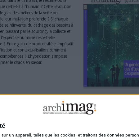
aussi dans le tri massif, le résumé ou la
ue reste-t-il à l’humain ? Cette révolution
le glas des métiers de la veille ou
le leur mutation profonde ? Si chaque
le se réinvente, du cadrage des besoins à
 en passant par le sourcing, la collecte et
 l'expertise humaine reste-t-elle
e ? Entre gain de productivité et impératif
ification et contextualisation, comment
s compétences ? L'hybridation s'impose
rmer le chaos en savoir.
té
ur un appareil, telles que les cookies, et traitons des données personn