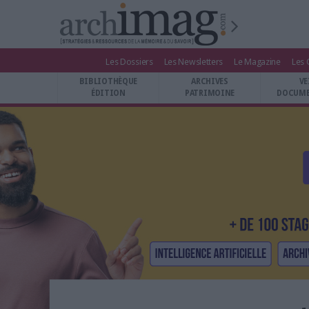
Les Dossiers
Les Newsletters
Le Magazine
Les 
BIBLIOTHÈQUE ÉDITION
BIBLIOTHÈQUE
ARCHIVES
VE
ARCHIVES PATRIMOINE
ÉDITION
PATRIMOINE
DOCUME
VEILLE DOCUMENTATION
DÉMAT CLOUD
UNIVERS DATA
TRAVAIL COLLABORATIF
VIE NUMÉRIQUE
NUMÉRIQUE RESPONSABLE
LES DOSSIERS