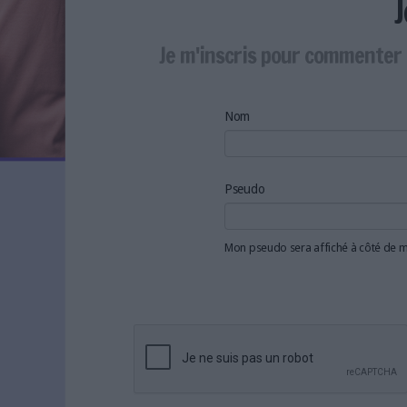
LES NEWSLETTERS
LE MAGAZINE
Je m'inscris pour commenter 
LES GUIDES PRATIQUES
LES BASES DE DONNÉES
L'ESPACE EMPLOI
Nom
L'AGENDA
L'ANNUAIRE DES ACTEURS
LES LIVRES BLANCS
Pseudo
LES SUPPLÉMENTS
Mon pseudo sera affiché à côté de
NOS OFFRES D'ABONNEMENTS