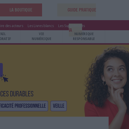
LA BOUTIQUE
GUIDE PRATIQUE
ire des acteurs
Les Livres blancs
Les Suppléments
IA
VAIL
VIE
NUMÉRIQUE
ORATIF
NUMÉRIQUE
RESPONSABLE