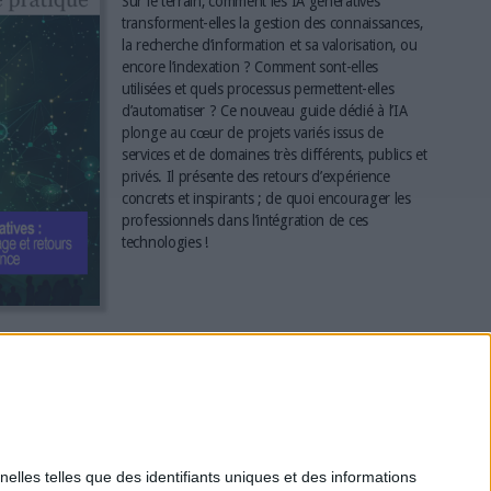
Sur le terrain, comment les IA génératives
transforment-elles la gestion des connaissances,
la recherche d’information et sa valorisation, ou
encore l’indexation ? Comment sont-elles
utilisées et quels processus permettent-elles
d’automatiser ? Ce nouveau guide dédié à l’IA
plonge au cœur de projets variés issus de
services et de domaines très différents, publics et
privés. Il présente des retours d’expérience
concrets et inspirants ; de quoi encourager les
professionnels dans l’intégration de ces
technologies !
*
elles telles que des identifiants uniques et des informations