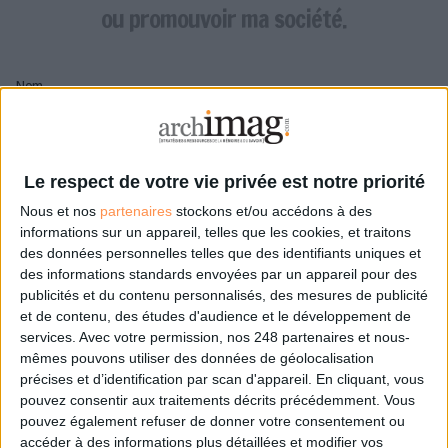
LES GUIDES PRATIQUES
ou promouvoir ma société.
LES BASES DE DONNÉES
L'ESPACE EMPLOI
Nom
L'AGENDA
L'ANNUAIRE DES ACTEURS
LES LIVRES BLANCS
Pseudo
LES SUPPLÉMENTS
Le respect de votre vie privée est notre priorité
Nous et nos
partenaires
stockons et/ou accédons à des
NOS OFFRES D'ABONNEMENTS
Mon pseudo sera affiché à côté de mes commentaires
informations sur un appareil, telles que les cookies, et traitons
des données personnelles telles que des identifiants uniques et
Prénom
des informations standards envoyées par un appareil pour des
publicités et du contenu personnalisés, des mesures de publicité
et de contenu, des études d'audience et le développement de
services.
Avec votre permission, nos 248 partenaires et nous-
Adresse de courriel
mêmes pouvons utiliser des données de géolocalisation
Je recevrais un email de confirmation à cette
précises et d’identification par scan d'appareil. En cliquant, vous
adresse
pouvez consentir aux traitements décrits précédemment. Vous
pouvez également refuser de donner votre consentement ou
accéder à des informations plus détaillées et modifier vos