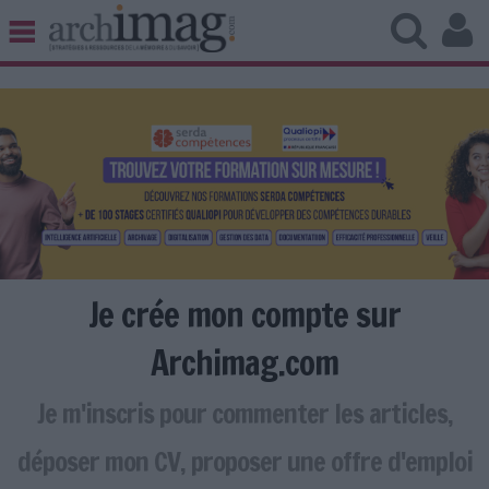
BIBLIOTHÈQUE ÉDITION
ARCHIVES PATRIMOINE
VEILLE DOCUMENTATION
DÉMAT CLOUD
UNIVERS DATA
TRAVAIL COLLABORATIF
VIE NUMÉRIQUE
NUMÉRIQUE RESPONSABLE
Je crée mon compte sur
Archimag.com
Je m'inscris pour commenter les articles,
LES DOSSIERS
LES NEWSLETTERS
déposer mon CV, proposer une offre d'emploi
LE MAGAZINE