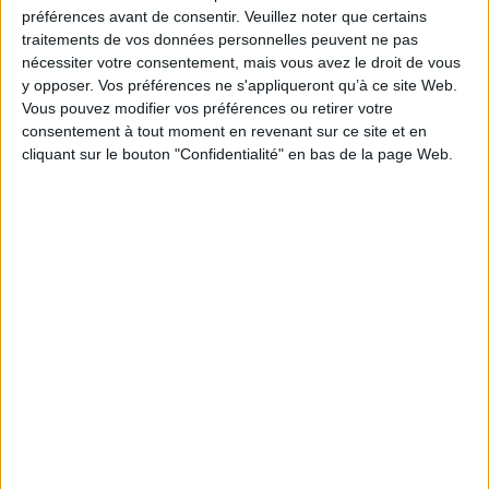
Je m'abonne à la newsletter du site Archimag.com
préférences avant de consentir.
Veuillez noter que certains
traitements de vos données personnelles peuvent ne pas
Filtre anti-spam
nécessiter votre consentement, mais vous avez le droit de vous
y opposer. Vos préférences ne s'appliqueront qu’à ce site Web.
Vous pouvez modifier vos préférences ou retirer votre
consentement à tout moment en revenant sur ce site et en
cliquant sur le bouton "Confidentialité" en bas de la page Web.
J'ai déjà un compte, je me connecte à Archimag.com