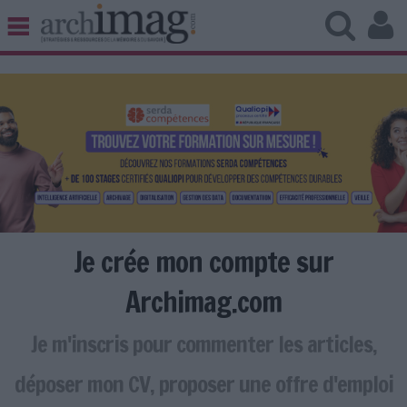
BIBLIOTHÈQUE ÉDITION
ARCHIVES PATRIMOINE
VEILLE DOCUMENTATION
DÉMAT CLOUD
UNIVERS DATA
TRAVAIL COLLABORATIF
VIE NUMÉRIQUE
NUMÉRIQUE RESPONSABLE
Je crée mon compte sur
Archimag.com
Je m'inscris pour commenter les articles,
LES DOSSIERS
LES NEWSLETTERS
déposer mon CV, proposer une offre d'emploi
LE MAGAZINE