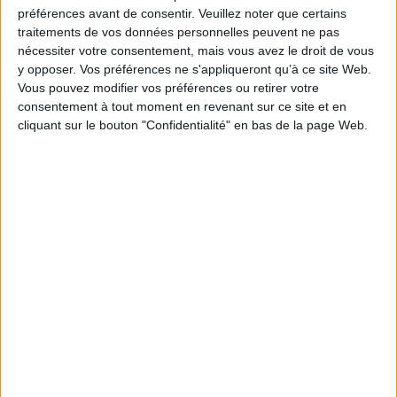
Je m'abonne à la newsletter du site Archimag.com
préférences avant de consentir.
Veuillez noter que certains
traitements de vos données personnelles peuvent ne pas
Filtre anti-spam
nécessiter votre consentement, mais vous avez le droit de vous
y opposer. Vos préférences ne s'appliqueront qu’à ce site Web.
Vous pouvez modifier vos préférences ou retirer votre
consentement à tout moment en revenant sur ce site et en
cliquant sur le bouton "Confidentialité" en bas de la page Web.
J'ai déjà un compte, je me connecte à Archimag.com