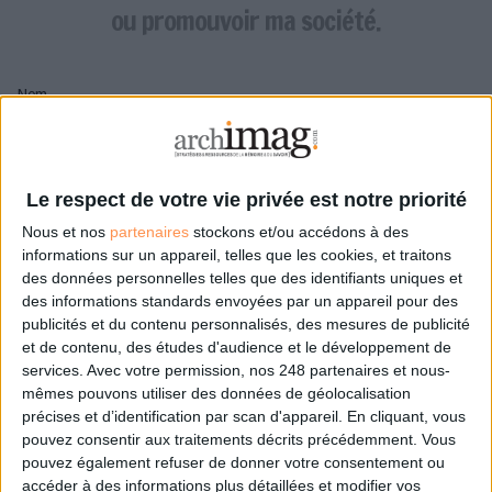
LES GUIDES PRATIQUES
ou promouvoir ma société.
LES BASES DE DONNÉES
L'ESPACE EMPLOI
Nom
L'AGENDA
L'ANNUAIRE DES ACTEURS
LES LIVRES BLANCS
Pseudo
LES SUPPLÉMENTS
Le respect de votre vie privée est notre priorité
Nous et nos
partenaires
stockons et/ou accédons à des
NOS OFFRES D'ABONNEMENTS
Mon pseudo sera affiché à côté de mes commentaires
informations sur un appareil, telles que les cookies, et traitons
des données personnelles telles que des identifiants uniques et
Prénom
des informations standards envoyées par un appareil pour des
publicités et du contenu personnalisés, des mesures de publicité
et de contenu, des études d'audience et le développement de
services.
Avec votre permission, nos 248 partenaires et nous-
Adresse de courriel
mêmes pouvons utiliser des données de géolocalisation
Je recevrais un email de confirmation à cette
précises et d’identification par scan d'appareil. En cliquant, vous
adresse
pouvez consentir aux traitements décrits précédemment. Vous
pouvez également refuser de donner votre consentement ou
accéder à des informations plus détaillées et modifier vos