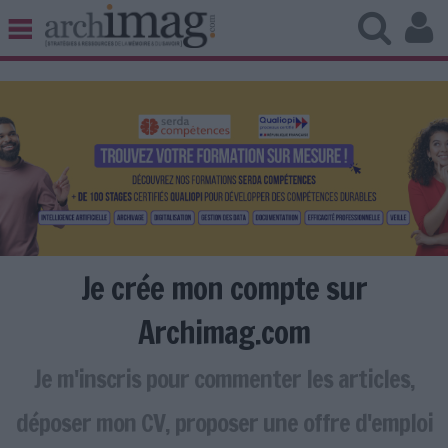
BIBLIOTHÈQUE ÉDITION
ARCHIVES PATRIMOINE
VEILLE DOCUMENTATION
DÉMAT CLOUD
UNIVERS DATA
TRAVAIL COLLABORATIF
VIE NUMÉRIQUE
NUMÉRIQUE RESPONSABLE
Je crée mon compte sur
Archimag.com
Je m'inscris pour commenter les articles,
LES DOSSIERS
LES NEWSLETTERS
déposer mon CV, proposer une offre d'emploi
LE MAGAZINE