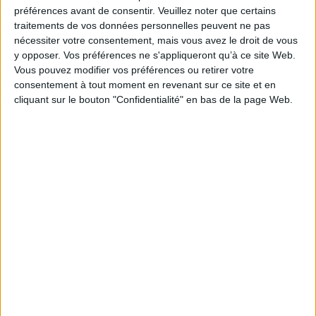
Je m'abonne à la newsletter du site Archimag.com
préférences avant de consentir.
Veuillez noter que certains
traitements de vos données personnelles peuvent ne pas
Filtre anti-spam
nécessiter votre consentement, mais vous avez le droit de vous
y opposer. Vos préférences ne s'appliqueront qu’à ce site Web.
Vous pouvez modifier vos préférences ou retirer votre
consentement à tout moment en revenant sur ce site et en
cliquant sur le bouton "Confidentialité" en bas de la page Web.
J'ai déjà un compte, je me connecte à Archimag.com