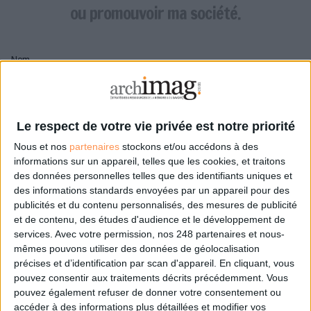
LES GUIDES PRATIQUES
ou promouvoir ma société.
LES BASES DE DONNÉES
L'ESPACE EMPLOI
Nom
L'AGENDA
L'ANNUAIRE DES ACTEURS
LES LIVRES BLANCS
Pseudo
LES SUPPLÉMENTS
Le respect de votre vie privée est notre priorité
Nous et nos
partenaires
stockons et/ou accédons à des
NOS OFFRES D'ABONNEMENTS
Mon pseudo sera affiché à côté de mes commentaires
informations sur un appareil, telles que les cookies, et traitons
des données personnelles telles que des identifiants uniques et
Prénom
des informations standards envoyées par un appareil pour des
publicités et du contenu personnalisés, des mesures de publicité
et de contenu, des études d'audience et le développement de
services.
Avec votre permission, nos 248 partenaires et nous-
Adresse de courriel
mêmes pouvons utiliser des données de géolocalisation
Je recevrais un email de confirmation à cette
précises et d’identification par scan d'appareil. En cliquant, vous
adresse
pouvez consentir aux traitements décrits précédemment. Vous
pouvez également refuser de donner votre consentement ou
accéder à des informations plus détaillées et modifier vos