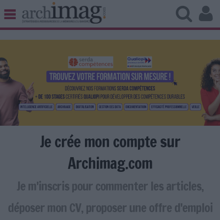
BIBLIOTHÈQUE ÉDITION
ARCHIVES PATRIMOINE
VEILLE DOCUMENTATION
DÉMAT CLOUD
UNIVERS DATA
TRAVAIL COLLABORATIF
VIE NUMÉRIQUE
NUMÉRIQUE RESPONSABLE
Je crée mon compte sur
Archimag.com
Je m'inscris pour commenter les articles,
LES DOSSIERS
LES NEWSLETTERS
déposer mon CV, proposer une offre d'emploi
LE MAGAZINE