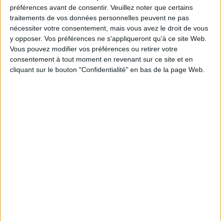
Je m'abonne à la newsletter du site Archimag.com
préférences avant de consentir.
Veuillez noter que certains
traitements de vos données personnelles peuvent ne pas
Filtre anti-spam
nécessiter votre consentement, mais vous avez le droit de vous
y opposer. Vos préférences ne s'appliqueront qu’à ce site Web.
Vous pouvez modifier vos préférences ou retirer votre
consentement à tout moment en revenant sur ce site et en
cliquant sur le bouton "Confidentialité" en bas de la page Web.
J'ai déjà un compte, je me connecte à Archimag.com