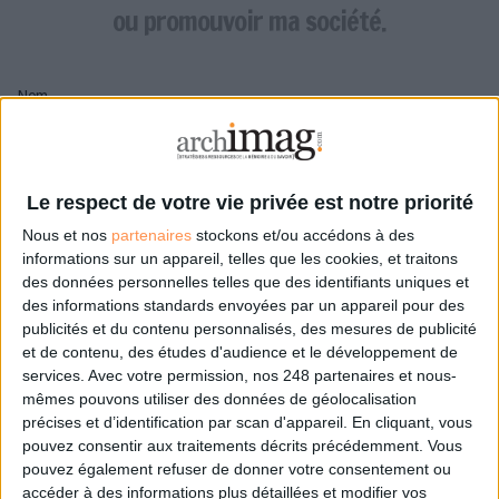
LES GUIDES PRATIQUES
ou promouvoir ma société.
LES BASES DE DONNÉES
L'ESPACE EMPLOI
Nom
L'AGENDA
L'ANNUAIRE DES ACTEURS
LES LIVRES BLANCS
Pseudo
LES SUPPLÉMENTS
Le respect de votre vie privée est notre priorité
Nous et nos
partenaires
stockons et/ou accédons à des
NOS OFFRES D'ABONNEMENTS
Mon pseudo sera affiché à côté de mes commentaires
informations sur un appareil, telles que les cookies, et traitons
des données personnelles telles que des identifiants uniques et
Prénom
des informations standards envoyées par un appareil pour des
publicités et du contenu personnalisés, des mesures de publicité
et de contenu, des études d'audience et le développement de
services.
Avec votre permission, nos 248 partenaires et nous-
Adresse de courriel
mêmes pouvons utiliser des données de géolocalisation
Je recevrais un email de confirmation à cette
précises et d’identification par scan d'appareil. En cliquant, vous
adresse
pouvez consentir aux traitements décrits précédemment. Vous
pouvez également refuser de donner votre consentement ou
accéder à des informations plus détaillées et modifier vos