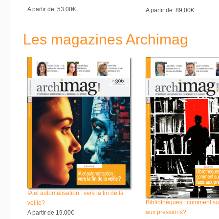
A partir de:
53.00€
A partir de:
89.00€
Les magazines Archimag
IA et automatisation : vers la fin de la
Bibliothèques : comment su
veille?
aux pressions?
A partir de
19.00€