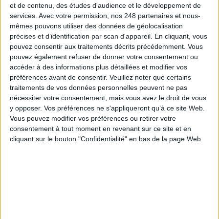
accord. En cas de refus des dits centres, la commande sera
et de contenu, des études d'audience et le développement de
automatiquement annulée vous serez prévenu par courrier électronique.
services.
Avec votre permission, nos 248 partenaires et nous-
Le débit de la carte bancaire est effectué lors de la commande. Le chèque est
mêmes pouvons utiliser des données de géolocalisation
encaissé dès réception.
précises et d’identification par scan d'appareil. En cliquant, vous
Le client est seul responsable du paiement effectif du produit acheté.
pouvez consentir aux traitements décrits précédemment. Vous
Archimag n'est pas responsable d'éventuelles difficultés de paiement liées
pouvez également refuser de donner votre consentement ou
au fonctionnement du service paiement en ligne.
accéder à des informations plus détaillées et modifier vos
Toute commande dont le paiement ne serait pas reçu par Archimag dans le
préférences avant de consentir.
Veuillez noter que certains
délai de 30 (trente) jours à compter de la date d'enregistrement de la
traitements de vos données personnelles peuvent ne pas
commande sera automatiquement annulée, le client en étant avisé par
nécessiter votre consentement, mais vous avez le droit de vous
courrier électronique.
y opposer. Vos préférences ne s'appliqueront qu’à ce site Web.
Par ailleurs, Archimag se réserve le droit de refuser toute commande d'un
Vous pouvez modifier vos préférences ou retirer votre
client avec lequel existerait un litige.
consentement à tout moment en revenant sur ce site et en
Pour les sociétés étrangeres et les particuliers, le réglement doit nous être
cliquant sur le bouton "Confidentialité" en bas de la page Web.
impérativement parvenu pour le traitement de la commande.
Le site archimag.com fait l'objet d'un système de sécurisation précisé sur le
site.
ARTICLE 4 : LIVRAISON
Les articles sont livrés à l'adresse de livraison que vous avez indiquée sur le
formulaire au cours du processus de commande.
Les délais de livraison des articles commandés en version papier sont les