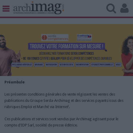
BIBLIOTHÈQUE ÉDITION
ARCHIVES PATRIMOINE
VEILLE DOCUMENTATION
DÉMAT CLOUD
UNIVERS DATA
TRAVAIL COLLABORATIF
VIE NUMÉRIQUE
NUMÉRIQUE RESPONSABLE
Préambule
Les présentes conditions générales de vente régissent les ventes des
publications du Groupe Serda-Archimag et des services payants issus des
i
rubriques Emploi et Marché via Internet
.
LES DOSSIERS
LES NEWSLETTERS
Ces publications et services sont vendus par Archimag agissant pour le
compte d'IDP Sarl, société de presse éditrice.
LE MAGAZINE