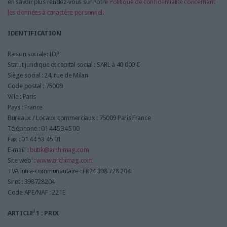
en savoir plus rendez-vous sur notre
Politique de confidentialité concernant
les données à caractère personnel
.
IDENTIFICATION
Raison sociale: IDP
Statut juridique et capital social : SARL à 40 000 €
Siège social : 24, rue de Milan
Code postal : 75009
Ville : Paris
Pays : France
Bureaux / Locaux commerciaux : 75009 Paris France
Téléphone : 01 445 345 00
Fax : 01 44 53 45 01
i
E-mail
:
butik@archimag.com
i
Site web
:
www.archimag.com
TVA intra-communautaire : FR24 398 728 204
Siret : 398728204
Code APE/NAF : 221E
i
ARTICLE
1 : PRIX