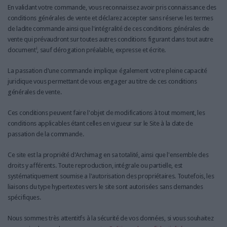
LES GUIDES PRATIQUES
En validant votre commande, vous reconnaissez avoir pris connaissance des
LES BASES DE DONNÉES
conditions générales de vente et déclarez accepter sans réserve les termes
de ladite commande ainsi que l'intégralité de ces conditions générales de
L'ESPACE EMPLOI
vente qui prévaudront sur toutes autres conditions figurant dans tout autre
L'AGENDA
i
document
, sauf dérogation préalable, expresse et écrite.
L'ANNUAIRE DES ACTEURS
La passation d'une commande implique également votre pleine capacité
LES LIVRES BLANCS
juridique vous permettant de vous engager au titre de ces conditions
LES SUPPLÉMENTS
générales de vente.
Ces conditions peuvent faire l'objet de modifications à tout moment, les
NOS OFFRES D'ABONNEMENTS
conditions applicables étant celles en vigueur sur le Site à la date de
passation de la commande.
Ce site est la propriété d'Archimag en sa totalité, ainsi que l'ensemble des
droits y afférents. Toute reproduction, intégrale ou partielle, est
systématiquement soumise a l'autorisation des propriétaires. Toutefois, les
liaisons du type hypertextes vers le site sont autorisées sans demandes
spécifiques.
Nous sommes très attentitfs à la sécurité de vos données, si vous souhaitez