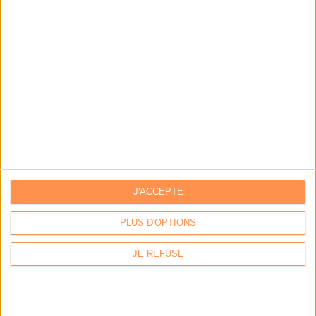
Abonnez-vous
J'ACCEPTE
PLUS D'OPTIONS
NOUS SUIVRE
JE REFUSE
Facebook
Twitter
Linkedin
RSS