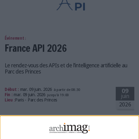
LES GUIDES PRATIQUES
LES BASES DE DONNÉES
L'ESPACE EMPLOI
L'AGENDA
L'ANNUAIRE DES ACTEURS
Événement :
France API 2026
LES LIVRES BLANCS
LES SUPPLÉMENTS
Le rendez-vous des APIs et de l’intelligence artificielle au
NOS OFFRES D'ABONNEMENTS
Parc des Princes
Début :
mar. 09 juin. 2026
09
à partir de 08 :30
Fin :
mar. 09 juin. 2026
jusqu'à 19 :00
juin
Lieu :
Paris - Parc des Princes
2026
Inscription gratuite