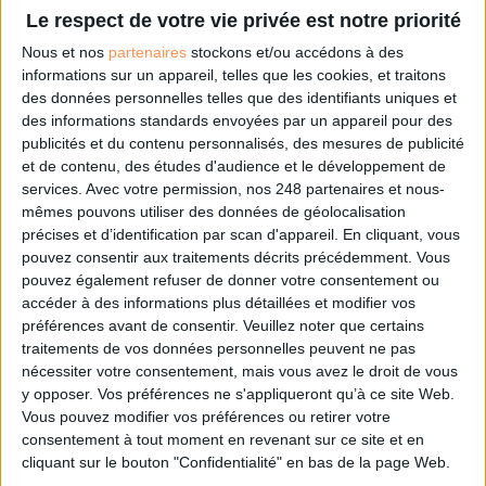
Le respect de votre vie privée est notre priorité
Nous et nos
partenaires
stockons et/ou accédons à des
informations sur un appareil, telles que les cookies, et traitons
des données personnelles telles que des identifiants uniques et
des informations standards envoyées par un appareil pour des
publicités et du contenu personnalisés, des mesures de publicité
Le mardi 9 juin 2026, France API revient pour une nouvelle édition et s’installe po
et de contenu, des études d'audience et le développement de
services.
Avec votre permission, nos 248 partenaires et nous-
Cet événement majeur réunira l’écosystème français autour des enjeux stratégique
mêmes pouvons utiliser des données de géolocalisation
journée complète d’échanges et d’inspiration, cette édition rassemblera plusieur
précises et d’identification par scan d'appareil. En cliquant, vous
partager leurs retours d’expérience et leurs visions autour de l’API Management,
pouvez consentir aux traitements décrits précédemment. Vous
l’innovation produit. Au programme : conférences, keynotes, workshops et ateli
pouvez également refuser de donner votre consentement ou
cette immersion, avec plus de 3h30 dédiées au networking pour favoriser les é
accéder à des informations plus détaillées et modifier vos
premier plan comme Gravitee, IBM, Axway ou Postman, sans oublier des acteurs
préférences avant de consentir.
Veuillez noter que certains
partageront leurs expertises et bonnes pratiques autour de l’API Management, de 
traitements de vos données personnelles peuvent ne pas
vous attendons le 9 juin 2026 pour une journée placée sous le signe de l’innovat
nécessiter votre consentement, mais vous avez le droit de vous
y opposer. Vos préférences ne s'appliqueront qu’à ce site Web.
Rejoignez-nous ! Entrée gratuite sur inscription.
Vous pouvez modifier vos préférences ou retirer votre
consentement à tout moment en revenant sur ce site et en
cliquant sur le bouton "Confidentialité" en bas de la page Web.
Inscription gratuite