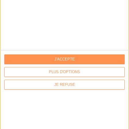
Emmanuel Macron à l'Elysée
Trois outils d’IA pour faciliter la recherche
académique
J'ACCEPTE
L'administration s'interroge face aux usages non
PLUS D'OPTIONS
encadrés de l'IA
JE REFUSE