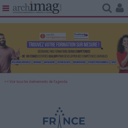
BIBLIOTHÈQUE ÉDITION
ARCHIVES PATRIMOINE
VEILLE DOCUMENTATION
DÉMAT CLOUD
UNIVERS DATA
TRAVAIL COLLABORATIF
VIE NUMÉRIQUE
NUMÉRIQUE RESPONSABLE
<< Voir tous les événements de l'agenda
LES DOSSIERS
LES NEWSLETTERS
LE MAGAZINE