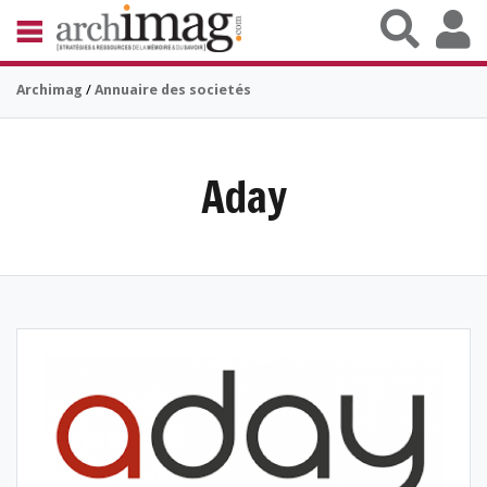
Aller au contenu principal
BIBLIOTHÈQUE ÉDITION
Archimag
/
Annuaire des societés
ARCHIVES PATRIMOINE
VEILLE DOCUMENTATION
DÉMAT CLOUD
UNIVERS DATA
Aday
TRAVAIL COLLABORATIF
VIE NUMÉRIQUE
NUMÉRIQUE RESPONSABLE