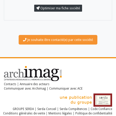
Optimiser ma fiche société
Je souhaite être contacté(e) par cette société
LES DOSSIERS
LES NEWSLETTERS
LE MAGAZINE
LES GUIDES PRATIQUES
LES BASES DE DONNÉES
L'ESPACE EMPLOI
L'AGENDA
Contacts
|
Annuaire des acteurs
Communiquer avec Archimag
|
Communiquer avec ACE
L'ANNUAIRE DES ACTEURS
LES LIVRES BLANCS
LES SUPPLÉMENTS
GROUPE SERDA
|
Serda Conseil
|
Serda Compétences
|
Code Confiance
NOS OFFRES D'ABONNEMENTS
Conditions générales de vente
|
Mentions légales
|
Politique de confidentialité