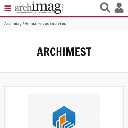
Aller au contenu principal
BIBLIOTHÈQUE ÉDITION
Archimag
/
Annuaire des societés
ARCHIVES PATRIMOINE
VEILLE DOCUMENTATION
DÉMAT CLOUD
UNIVERS DATA
ARCHIMEST
TRAVAIL COLLABORATIF
VIE NUMÉRIQUE
NUMÉRIQUE RESPONSABLE