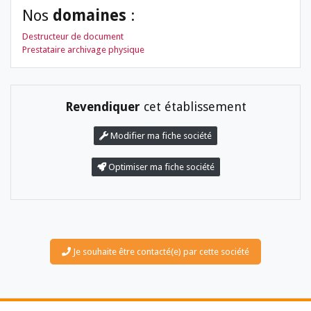
Nos
domaines
:
Destructeur de document
Prestataire archivage physique
Revendiquer
cet établissement
Modifier ma fiche société
LES DOSSIERS
LES NEWSLETTERS
LE MAGAZINE
Optimiser ma fiche société
LES GUIDES PRATIQUES
LES BASES DE DONNÉES
L'ESPACE EMPLOI
L'AGENDA
L'ANNUAIRE DES ACTEURS
Je souhaite être contacté(e) par cette société
LES LIVRES BLANCS
LES SUPPLÉMENTS
NOS OFFRES D'ABONNEMENTS