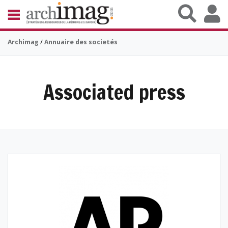
Aller au contenu principal
BIBLIOTHÈQUE ÉDITION
Archimag
/
Annuaire des societés
ARCHIVES PATRIMOINE
VEILLE DOCUMENTATION
DÉMAT CLOUD
UNIVERS DATA
Associated press
TRAVAIL COLLABORATIF
VIE NUMÉRIQUE
NUMÉRIQUE RESPONSABLE