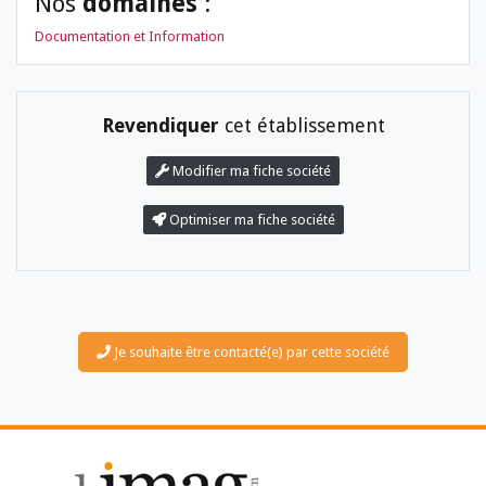
Nos
domaines
:
Documentation et Information
Revendiquer
cet établissement
Modifier ma fiche société
LES DOSSIERS
Optimiser ma fiche société
LES NEWSLETTERS
LE MAGAZINE
LES GUIDES PRATIQUES
LES BASES DE DONNÉES
L'ESPACE EMPLOI
L'AGENDA
Je souhaite être contacté(e) par cette société
L'ANNUAIRE DES ACTEURS
LES LIVRES BLANCS
LES SUPPLÉMENTS
NOS OFFRES D'ABONNEMENTS