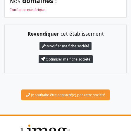
Nos
domaines
:
Confiance numérique
Revendiquer
cet établissement
Modifier ma fiche société
LES DOSSIERS
Optimiser ma fiche société
LES NEWSLETTERS
LE MAGAZINE
LES GUIDES PRATIQUES
LES BASES DE DONNÉES
L'ESPACE EMPLOI
L'AGENDA
Je souhaite être contacté(e) par cette société
L'ANNUAIRE DES ACTEURS
LES LIVRES BLANCS
LES SUPPLÉMENTS
NOS OFFRES D'ABONNEMENTS