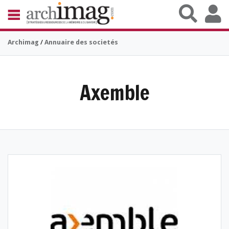
Aller au contenu principal
BIBLIOTHÈQUE ÉDITION
Archimag
/
Annuaire des societés
ARCHIVES PATRIMOINE
VEILLE DOCUMENTATION
DÉMAT CLOUD
UNIVERS DATA
Axemble
TRAVAIL COLLABORATIF
VIE NUMÉRIQUE
NUMÉRIQUE RESPONSABLE