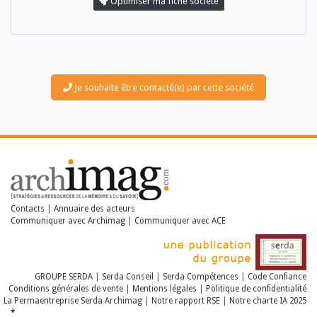
Optimiser ma fiche société
Je souhaite être contacté(e) par cette société
LES DOSSIERS
LES NEWSLETTERS
LE MAGAZINE
LES GUIDES PRATIQUES
LES BASES DE DONNÉES
Contacts
|
Annuaire des acteurs
L'ESPACE EMPLOI
Communiquer avec Archimag
|
Communiquer avec ACE
L'AGENDA
L'ANNUAIRE DES ACTEURS
LES LIVRES BLANCS
LES SUPPLÉMENTS
GROUPE SERDA
|
Serda Conseil
|
Serda Compétences
|
Code Confiance
Conditions générales de vente
|
Mentions légales
|
Politique de confidentialité
La Permaentreprise Serda Archimag
|
Notre rapport RSE
|
Notre charte IA 2025
NOS OFFRES D'ABONNEMENTS
*