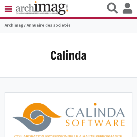
Aller au contenu principal
BIBLIOTHÈQUE ÉDITION
Archimag
/
Annuaire des societés
ARCHIVES PATRIMOINE
VEILLE DOCUMENTATION
DÉMAT CLOUD
UNIVERS DATA
Calinda
TRAVAIL COLLABORATIF
VIE NUMÉRIQUE
NUMÉRIQUE RESPONSABLE