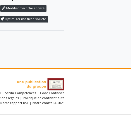
tant
Logiciel de gestion de courrier
à carte.
 la reprographie
e ses solutions
Revendiquer
cet établissemen
essions,
e, maintenance
Modifier ma fiche société
tions logicielles
Optimiser ma fiche société
u déploiement
ons
 par cette société