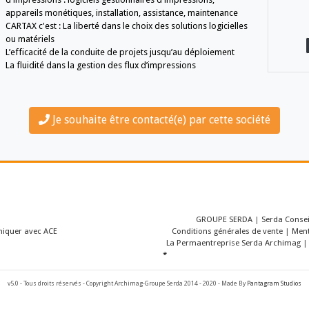
d'optimisation des flux d'impressions nécessi
l'identification et/ou le paiement par système 
En partenariat avec les acteurs du marché de
et de la gestion du document, CARTAX apport
d'impressions : logiciels gestionnaires d'impr
appareils monétiques, installation, assistanc
CARTAX c'est : La liberté dans le choix des solu
ou matériels
L’efficacité de la conduite de projets jusqu’a
La fluidité dans la gestion des flux d’impressi
Je souhaite être contacté(e)