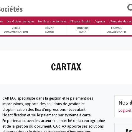
Sociétés
letters
Le Magazine
Les Guides pratiques
Les Bases de données
L'Espa
ARCHIVES
VEILLE
DÉMAT
U
PATRIMOINE
DOCUMENTATION
CLOUD
 des societés
CARTA
CARTAX, spécialiste dans la gestion et le pai
impressions, apporte des solutions de gestio