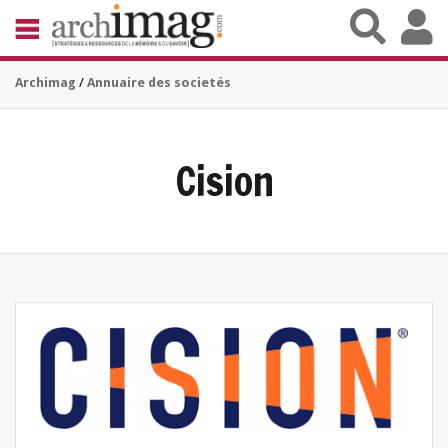
Aller au contenu principal
BIBLIOTHÈQUE ÉDITION
Archimag
/
Annuaire des societés
ARCHIVES PATRIMOINE
VEILLE DOCUMENTATION
DÉMAT CLOUD
UNIVERS DATA
Cision
TRAVAIL COLLABORATIF
VIE NUMÉRIQUE
NUMÉRIQUE RESPONSABLE