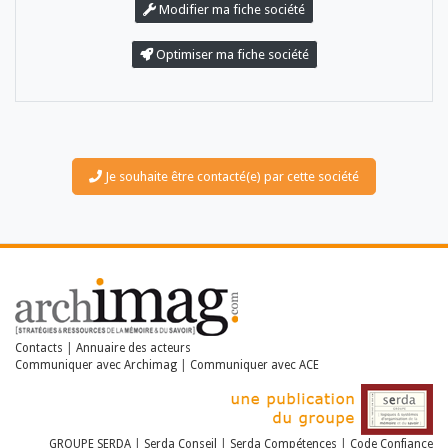
Modifier ma fiche société
Optimiser ma fiche société
Je souhaite être contacté(e) par cette société
LES DOSSIERS
LES NEWSLETTERS
LE MAGAZINE
LES GUIDES PRATIQUES
LES BASES DE DONNÉES
L'ESPACE EMPLOI
L'AGENDA
L'ANNUAIRE DES ACTEURS
Contacts
|
Annuaire des acteurs
LES LIVRES BLANCS
Communiquer avec Archimag
|
Communiquer avec ACE
LES SUPPLÉMENTS
NOS OFFRES D'ABONNEMENTS
GROUPE SERDA
|
Serda Conseil
|
Serda Compétences
|
Code Confiance