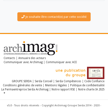
Je souhaite être contacté(e) par cette société
LES DOSSIERS
LES NEWSLETTERS
LE MAGAZINE
Contacts
|
Annuaire des acteurs
Communiquer avec Archimag
|
Communiquer avec ACE
LES GUIDES PRATIQUES
LES BASES DE DONNÉES
L'ESPACE EMPLOI
L'AGENDA
GROUPE SERDA
|
Serda Conseil
|
Serda Compétences
|
Code Confiance
L'ANNUAIRE DES ACTEURS
Conditions générales de vente
|
Mentions légales
|
Politique de confidentialité
LES LIVRES BLANCS
La Permaentreprise Serda Archimag
|
Notre rapport RSE
|
Notre charte IA 2025
LES SUPPLÉMENTS
*
NOS OFFRES D'ABONNEMENTS
v5.0 - Tous droits réservés - Copyright Archimag-Groupe Serda 2014 - 2020 -