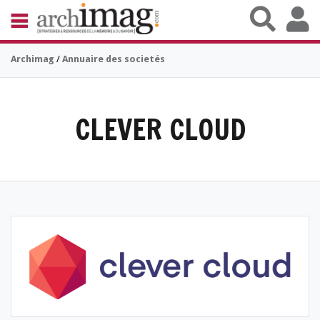
Aller au contenu principal
BIBLIOTHÈQUE ÉDITION
Archimag
/
Annuaire des societés
ARCHIVES PATRIMOINE
VEILLE DOCUMENTATION
DÉMAT CLOUD
UNIVERS DATA
CLEVER CLOUD
TRAVAIL COLLABORATIF
VIE NUMÉRIQUE
NUMÉRIQUE RESPONSABLE