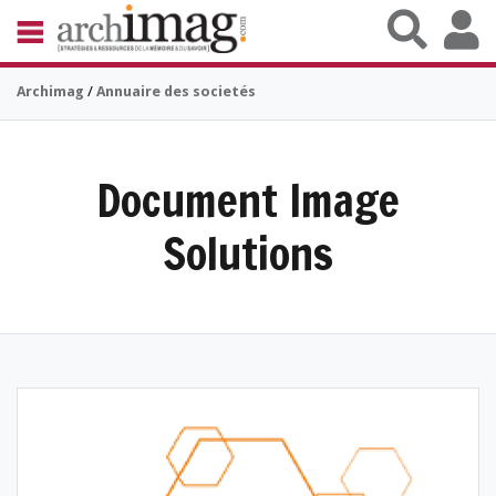
Aller au contenu principal
BIBLIOTHÈQUE ÉDITION
Archimag
/
Annuaire des societés
ARCHIVES PATRIMOINE
VEILLE DOCUMENTATION
DÉMAT CLOUD
UNIVERS DATA
Document Image
TRAVAIL COLLABORATIF
VIE NUMÉRIQUE
Solutions
NUMÉRIQUE RESPONSABLE