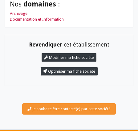
Nos
domaines
:
Archivage
Documentation et Information
Revendiquer
cet établissement
Modifier ma fiche société
LES DOSSIERS
LES NEWSLETTERS
Optimiser ma fiche société
LE MAGAZINE
LES GUIDES PRATIQUES
LES BASES DE DONNÉES
L'ESPACE EMPLOI
L'AGENDA
L'ANNUAIRE DES ACTEURS
Je souhaite être contacté(e) par cette société
LES LIVRES BLANCS
LES SUPPLÉMENTS
NOS OFFRES D'ABONNEMENTS