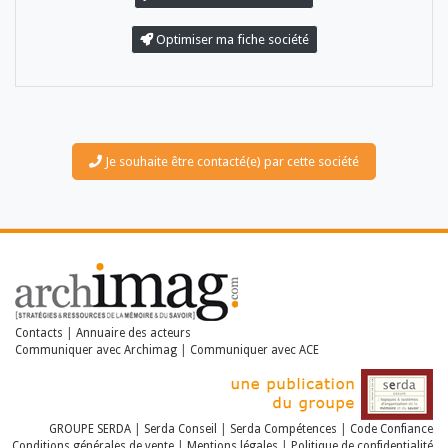
Optimiser ma fiche société
Je souhaite être contacté(e) par cette société
LES DOSSIERS
LES NEWSLETTERS
LE MAGAZINE
LES GUIDES PRATIQUES
LES BASES DE DONNÉES
L'ESPACE EMPLOI
L'AGENDA
Contacts
|
Annuaire des acteurs
L'ANNUAIRE DES ACTEURS
Communiquer avec Archimag
|
Communiquer avec ACE
LES LIVRES BLANCS
LES SUPPLÉMENTS
NOS OFFRES D'ABONNEMENTS
GROUPE SERDA
|
Serda Conseil
|
Serda Compétences
|
Code Confiance
Conditions générales de vente
|
Mentions légales
|
Politique de confidentialité