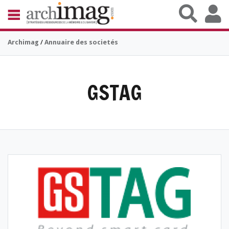
Aller au contenu principal
BIBLIOTHÈQUE ÉDITION
Archimag
/
Annuaire des societés
ARCHIVES PATRIMOINE
VEILLE DOCUMENTATION
DÉMAT CLOUD
UNIVERS DATA
GSTAG
TRAVAIL COLLABORATIF
VIE NUMÉRIQUE
NUMÉRIQUE RESPONSABLE