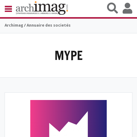
Aller au contenu principal
BIBLIOTHÈQUE ÉDITION
Archimag
/
Annuaire des societés
ARCHIVES PATRIMOINE
VEILLE DOCUMENTATION
DÉMAT CLOUD
UNIVERS DATA
MYPE
TRAVAIL COLLABORATIF
VIE NUMÉRIQUE
NUMÉRIQUE RESPONSABLE