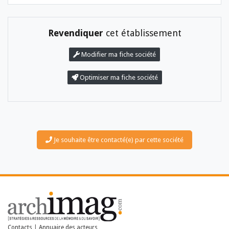
Revendiquer
cet établissement
Modifier ma fiche société
Optimiser ma fiche société
LES DOSSIERS
LES NEWSLETTERS
LE MAGAZINE
LES GUIDES PRATIQUES
Je souhaite être contacté(e) par cette société
LES BASES DE DONNÉES
L'ESPACE EMPLOI
L'AGENDA
L'ANNUAIRE DES ACTEURS
LES LIVRES BLANCS
LES SUPPLÉMENTS
NOS OFFRES D'ABONNEMENTS
Contacts
|
Annuaire des acteurs