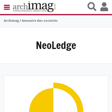
Aller au contenu principal
BIBLIOTHÈQUE ÉDITION
Archimag
/
Annuaire des societés
ARCHIVES PATRIMOINE
VEILLE DOCUMENTATION
DÉMAT CLOUD
UNIVERS DATA
NeoLedge
TRAVAIL COLLABORATIF
VIE NUMÉRIQUE
NUMÉRIQUE RESPONSABLE