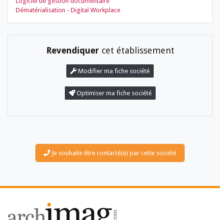
Logiciel de gestion documentaire
Dématérialisation - Digital Workplace
Revendiquer
cet établissement
Modifier ma fiche société
Optimiser ma fiche société
LES DOSSIERS
LES NEWSLETTERS
LE MAGAZINE
LES GUIDES PRATIQUES
LES BASES DE DONNÉES
L'ESPACE EMPLOI
Je souhaite être contacté(e) par cette société
L'AGENDA
L'ANNUAIRE DES ACTEURS
LES LIVRES BLANCS
LES SUPPLÉMENTS
NOS OFFRES D'ABONNEMENTS