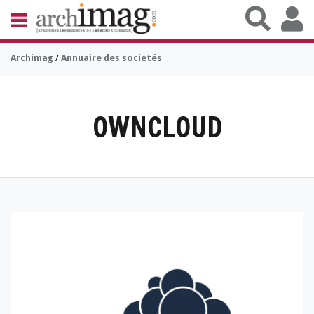
Aller au contenu principal
BIBLIOTHÈQUE ÉDITION
Archimag
/
Annuaire des societés
ARCHIVES PATRIMOINE
VEILLE DOCUMENTATION
DÉMAT CLOUD
UNIVERS DATA
OWNCLOUD
TRAVAIL COLLABORATIF
VIE NUMÉRIQUE
NUMÉRIQUE RESPONSABLE