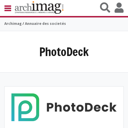
Aller au contenu principal
BIBLIOTHÈQUE ÉDITION
Archimag
/
Annuaire des societés
ARCHIVES PATRIMOINE
VEILLE DOCUMENTATION
DÉMAT CLOUD
UNIVERS DATA
PhotoDeck
TRAVAIL COLLABORATIF
VIE NUMÉRIQUE
NUMÉRIQUE RESPONSABLE