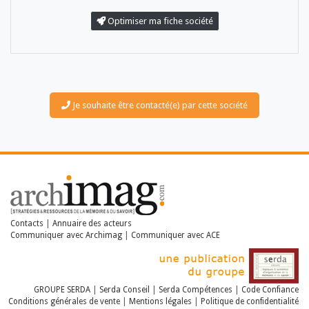
Optimiser ma fiche société
Je souhaite être contacté(e) par cette société
LES DOSSIERS
LES NEWSLETTERS
LE MAGAZINE
LES GUIDES PRATIQUES
LES BASES DE DONNÉES
L'ESPACE EMPLOI
L'AGENDA
Contacts
|
Annuaire des acteurs
Communiquer avec Archimag
|
Communiquer avec ACE
L'ANNUAIRE DES ACTEURS
LES LIVRES BLANCS
LES SUPPLÉMENTS
GROUPE SERDA
|
Serda Conseil
|
Serda Compétences
|
Code Confiance
NOS OFFRES D'ABONNEMENTS
Conditions générales de vente
|
Mentions légales
|
Politique de confidentialité