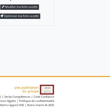
Dématérialisation - Digital Workplace
Revendiquer
cet établissemen
Modifier ma fiche société
Optimiser ma fiche société
 par cette société