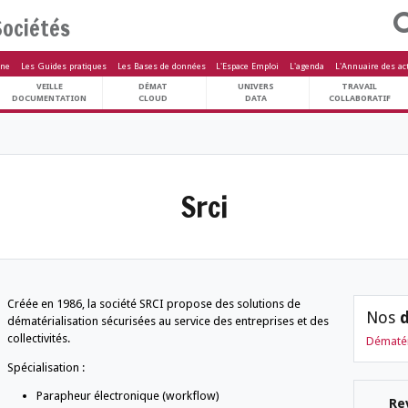
Sociétés
letters
Le Magazine
Les Guides pratiques
Les Bases de données
L'Espa
ARCHIVES
VEILLE
DÉMAT
U
PATRIMOINE
DOCUMENTATION
CLOUD
 des societés
Srci
Créée en 1986, la société SRCI propose des s
dématérialisation sécurisées au service des e