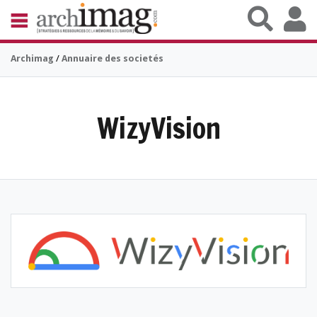
Aller au contenu principal
BIBLIOTHÈQUE ÉDITION
Archimag
/
Annuaire des societés
ARCHIVES PATRIMOINE
VEILLE DOCUMENTATION
DÉMAT CLOUD
UNIVERS DATA
WizyVision
TRAVAIL COLLABORATIF
VIE NUMÉRIQUE
NUMÉRIQUE RESPONSABLE