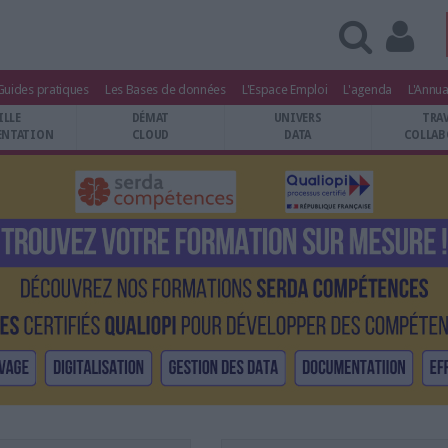
Guides pratiques
Les Bases de données
L'Espace Emploi
L'agenda
L'Annua
ILLE
DÉMAT
UNIVERS
TRA
NTATION
CLOUD
DATA
COLLAB