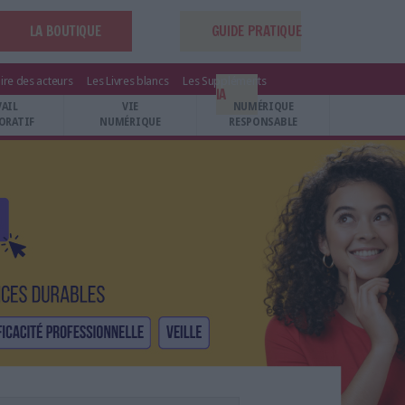
LA BOUTIQUE
GUIDE PRATIQUE
ire des acteurs
Les Livres blancs
Les Suppléments
IA
VAIL
VIE
NUMÉRIQUE
ORATIF
NUMÉRIQUE
RESPONSABLE