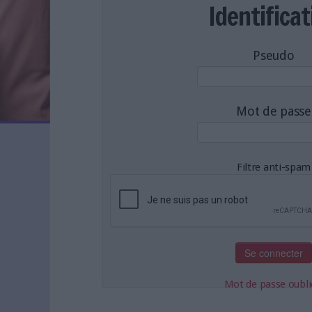
LES NEWSLETTERS
Identificat
LE MAGAZINE
LES GUIDES PRATIQUES
Pseudo
LES BASES DE DONNÉES
L'ESPACE EMPLOI
L'AGENDA
Mot de passe
L'ANNUAIRE DES ACTEURS
LES LIVRES BLANCS
LES SUPPLÉMENTS
Filtre anti-spam
NOS OFFRES D'ABONNEMENTS
Mot de passe oubli