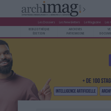
Les Dossiers
Les Newsletters
Le Magazine
Les 
BIBLIOTHÈQUE ÉDITION
BIBLIOTHÈQUE
ARCHIVES
VE
ARCHIVES PATRIMOINE
ÉDITION
PATRIMOINE
DOCUME
VEILLE DOCUMENTATION
DÉMAT CLOUD
UNIVERS DATA
TRAVAIL COLLABORATIF
VIE NUMÉRIQUE
NUMÉRIQUE RESPONSABLE
LES DOSSIERS