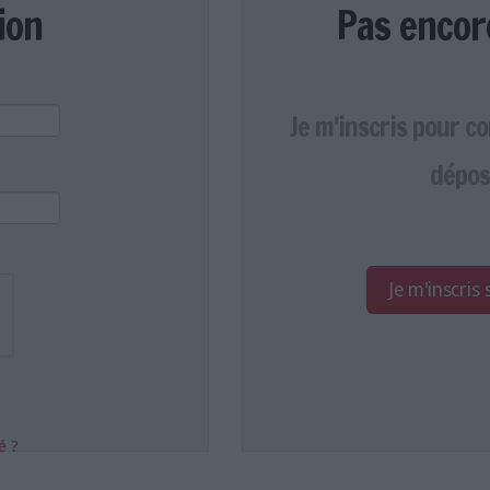
ion
Pas encor
Je m'inscris pour c
dépos
Je m'inscris
é ?