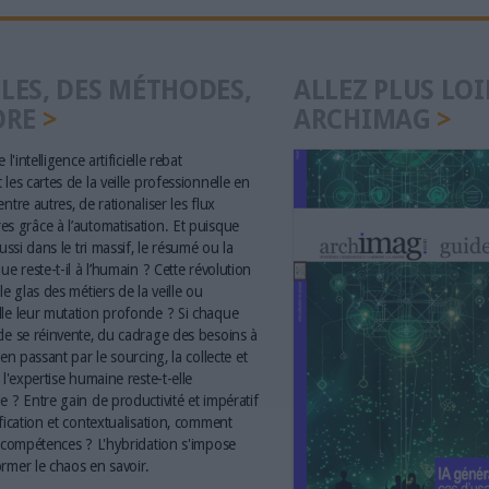
LES, DES MÉTHODES,
ALLEZ PLUS LOI
ORE
ARCHIMAG
 l'intelligence artificielle rebat
les cartes de la veille professionnelle en
ntre autres, de rationaliser les flux
s grâce à l’automatisation. Et puisque
aussi dans le tri massif, le résumé ou la
ue reste-t-il à l’humain ? Cette révolution
le glas des métiers de la veille ou
le leur mutation profonde ? Si chaque
le se réinvente, du cadrage des besoins à
 en passant par le sourcing, la collecte et
 l'expertise humaine reste-t-elle
e ? Entre gain de productivité et impératif
ification et contextualisation, comment
s compétences ? L'hybridation s'impose
rmer le chaos en savoir.