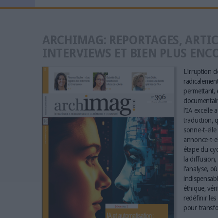
ARCHIMAG: REPORTAGES, ARTIC
INTERVIEWS ET BIEN PLUS ENC
L'irruption de
radicalement 
permettant, e
documentaire
l'IA excelle 
traduction, q
sonne-t-elle 
annonce-t-el
étape du cyc
la diffusion,
l'analyse, où
indispensabl
éthique, vér
redéfinir le
pour transfo