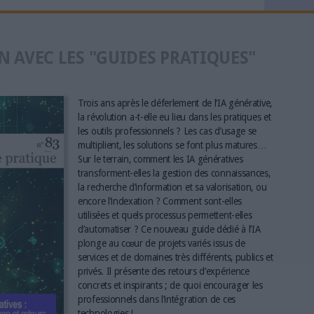
N AVEC LES "GUIDES PRATIQUES"
Trois ans après le déferlement de l’IA générative,
la révolution a-t-elle eu lieu dans les pratiques et
les outils professionnels ? Les cas d’usage se
multiplient, les solutions se font plus matures…
Sur le terrain, comment les IA génératives
transforment-elles la gestion des connaissances,
la recherche d’information et sa valorisation, ou
encore l’indexation ? Comment sont-elles
utilisées et quels processus permettent-elles
d’automatiser ? Ce nouveau guide dédié à l’IA
plonge au cœur de projets variés issus de
services et de domaines très différents, publics et
privés. Il présente des retours d’expérience
concrets et inspirants ; de quoi encourager les
professionnels dans l’intégration de ces
technologies !