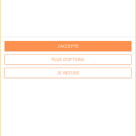
Les data centers continuent de dévorer
l'électricité
J'ACCEPTE
Frugalia, un projet pour réduire l’impact carbone
de l’IA
PLUS D'OPTIONS
JE REFUSE