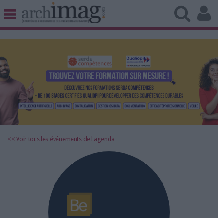
BIBLIOTHÈQUE ÉDITION
ARCHIVES PATRIMOINE
VEILLE DOCUMENTATION
DÉMAT CLOUD
UNIVERS DATA
TRAVAIL COLLABORATIF
VIE NUMÉRIQUE
NUMÉRIQUE RESPONSABLE
<< Voir tous les événements de l'agenda
LES DOSSIERS
LES NEWSLETTERS
LE MAGAZINE