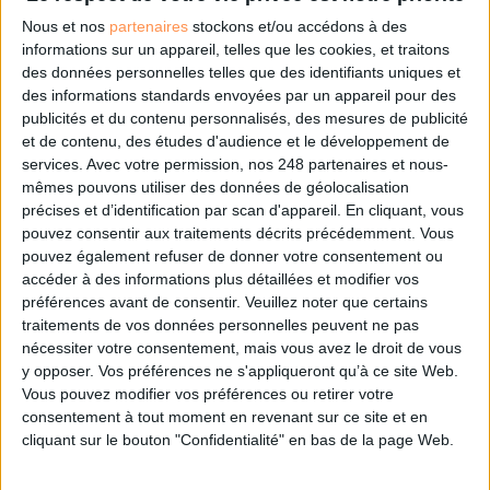
Nous et nos
partenaires
stockons et/ou accédons à des
informations sur un appareil, telles que les cookies, et traitons
des données personnelles telles que des identifiants uniques et
des informations standards envoyées par un appareil pour des
publicités et du contenu personnalisés, des mesures de publicité
et de contenu, des études d'audience et le développement de
Be SOVEREIGN est le nouveau rendez-vous stratégique dédié à la souveraineté et
services.
Avec votre permission, nos 248 partenaires et nous-
souverains publics et privés.
mêmes pouvons utiliser des données de géolocalisation
Dans un paysage marqué par les pressions réglementaires croissantes (NIS2, 
précises et d’identification par scan d'appareil. En cliquant, vous
protection des infrastructures critiques et la montée des menaces cyber et inf
pouvez consentir aux traitements décrits précédemment. Vous
action, axé sur les retours d’expérience concrets et le passage à la mise en œuvr
pouvez également refuser de donner votre consentement ou
L’événement rassemble plus de 1 000 participants qualifiés, 60 intervenants et 50
accéder à des informations plus détaillées et modifier vos
espaces de networking ciblés et opportunités de rendez-vous personnalisés. Il
préférences avant de consentir.
Veuillez noter que certains
stratégique en solutions concrètes à déployer au sein des organisations europ
traitements de vos données personnelles peuvent ne pas
nécessiter votre consentement, mais vous avez le droit de vous
y opposer. Vos préférences ne s'appliqueront qu’à ce site Web.
En savoir plus
Vous pouvez modifier vos préférences ou retirer votre
consentement à tout moment en revenant sur ce site et en
cliquant sur le bouton "Confidentialité" en bas de la page Web.