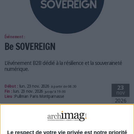
LES GUIDES PRATIQUES
LES BASES DE DONNÉES
L'ESPACE EMPLOI
L'AGENDA
L'ANNUAIRE DES ACTEURS
Événement :
Be SOVEREIGN
LES LIVRES BLANCS
LES SUPPLÉMENTS
L’événement B2B dédié à la résilience et la souveraineté
NOS OFFRES D'ABONNEMENTS
numérique.
Début :
lun. 23 nov. 2026
23
à partir de 08 :30
Fin :
lun. 23 nov. 2026
jusqu'à 19 :00
nov
Lieu :
Pullman Paris Montparnasse
2026
En savoir plus
Le respect de votre vie privée est notre priorité