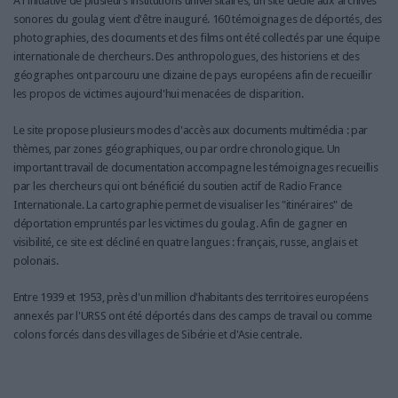
A l'initiative de plusieurs institutions universitaires, un site dédié aux archives
sonores du goulag vient d'être inauguré. 160 témoignages de déportés, des
photographies, des documents et des films ont été collectés par une équipe
internationale de chercheurs. Des anthropologues, des historiens et des
géographes ont parcouru une dizaine de pays européens afin de recueillir
les propos de victimes aujourd'hui menacées de disparition.
Le site propose plusieurs modes d'accès aux documents multimédia : par
thèmes, par zones géographiques, ou par ordre chronologique. Un
important travail de documentation accompagne les témoignages recueillis
par les chercheurs qui ont bénéficié du soutien actif de Radio France
Internationale. La cartographie permet de visualiser les "itinéraires" de
déportation empruntés par les victimes du goulag. Afin de gagner en
visibilité, ce site est décliné en quatre langues : français, russe, anglais et
polonais.
Entre 1939 et 1953, près d'un million d'habitants des territoires européens
annexés par l'URSS ont été déportés dans des camps de travail ou comme
colons forcés dans des villages de Sibérie et d'Asie centrale.