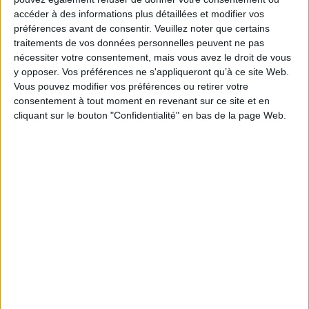
à l'IA et aux archives
Gooooal !
accéder à des informations plus détaillées et modifier vos
préférences avant de consentir.
Veuillez noter que certains
traitements de vos données personnelles peuvent ne pas
nécessiter votre consentement, mais vous avez le droit de vous
IA en entreprise : encadrer
Abonné
y opposer. Vos préférences ne s'appliqueront qu’à ce site Web.
les usages sans freiner
Vous pouvez modifier vos préférences ou retirer votre
l’expérimentation
consentement à tout moment en revenant sur ce site et en
Méthode
cliquant sur le bouton "Confidentialité" en bas de la page Web.
Le signalement de
contenus générés par
l'IA devient obligatoire à
partir du 2 août
IA
Construire et faire vivre son
Abonné
référentiel d’archivage : mode
d’emploi, entre conformité et
mémoire
Méthode