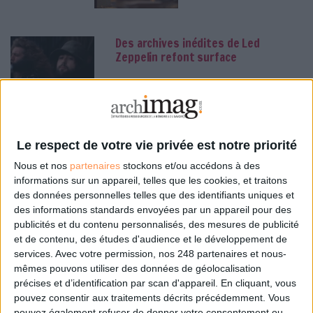
Des archives inédites de Led
Zeppelin refont surface
Live
La bibliothèque de Lille
confie son récolement
et son catalogage à
AureXus
Le respect de votre vie privée est notre priorité
Classement
Nous et nos
partenaires
stockons et/ou accédons à des
informations sur un appareil, telles que les cookies, et traitons
des données personnelles telles que des identifiants uniques et
des informations standards envoyées par un appareil pour des
Le Bénin bascule dans la
publicités et du contenu personnalisés, des mesures de publicité
dématérialisation tous azimuts
et de contenu, des études d'audience et le développement de
services.
Avec votre permission, nos 248 partenaires et nous-
Numérisation
mêmes pouvons utiliser des données de géolocalisation
Le plus beau but de
précises et d’identification par scan d'appareil. En cliquant, vous
tous les temps, signé
Pelé, reconstitué grâce
pouvez consentir aux traitements décrits précédemment. Vous
pouvez également refuser de donner votre consentement ou