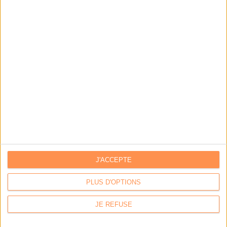
J'ACCEPTE
Calico : IA générative locale : vers une gestion de
l’information plus intelligente et souveraine
PLUS D'OPTIONS
Archimag : Stop au vrac numérique !
JE REFUSE
Archimag : Donnée produit : gouverner, enrichir, diffuser
et sécuriser un actif devenu stratégique