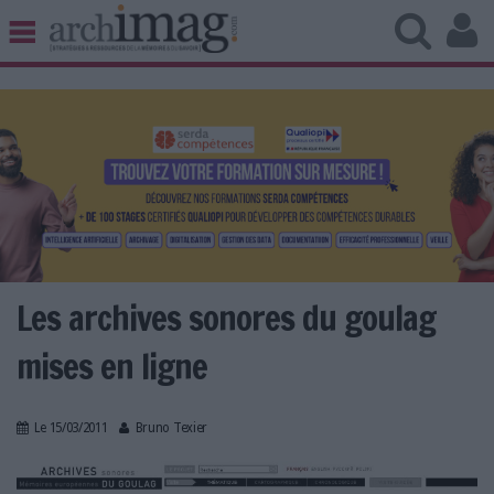
BIBLIOTHÈQUE ÉDITION
ARCHIVES PATRIMOINE
VEILLE DOCUMENTATION
DÉMAT CLOUD
UNIVERS DATA
TRAVAIL COLLABORATIF
VIE NUMÉRIQUE
NUMÉRIQUE RESPONSABLE
Les archives sonores du goulag
mises en ligne
LES DOSSIERS
Le 15/03/2011
Bruno Texier
LES NEWSLETTERS
LE MAGAZINE