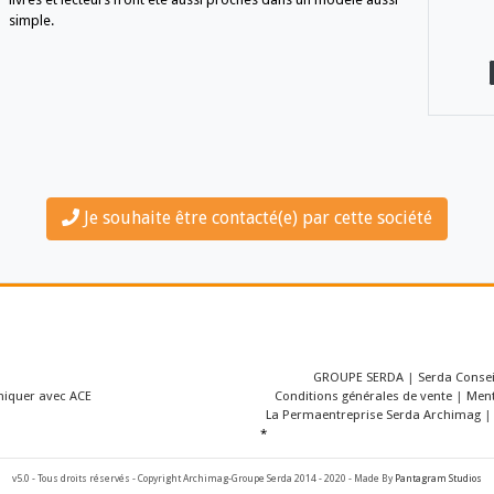
démocratisé l’accès au savoir et ouvert de no
de revenus aux auteurs et à leurs maisons d’éd
Des dizaines de milliers d’abonnés accèdent
bibliothèques numériques conçues par Cyberl
livres et lecteurs n’ont été aussi proches dan
simple.
Je souhaite être contacté(e)