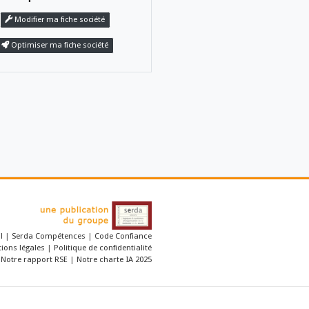
uvelles sources
Bibliothèque et édition
ition.
 désormais aux
ibris. Jamais
Revendiquer
cet établissemen
s un modèle aussi
Modifier ma fiche société
Optimiser ma fiche société
 par cette société