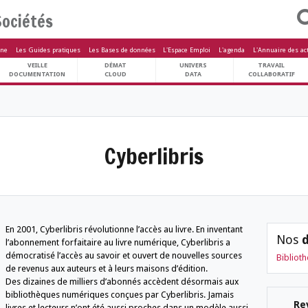
Sociétés
letters
Le Magazine
Les Guides pratiques
Les Bases de données
L'Espa
ARCHIVES
VEILLE
DÉMAT
U
PATRIMOINE
DOCUMENTATION
CLOUD
 des societés
Cyberlib
En 2001, Cyberlibris révolutionne l’accès au liv
l’abonnement forfaitaire au livre numérique, C