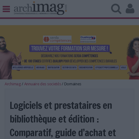
BIBLIOTHÈQUE ÉDITION
ARCHIVES PATRIMOINE
VEILLE DOCUMENTATION
DÉMAT CLOUD
UNIVERS DATA
TRAVAIL COLLABORATIF
VIE NUMÉRIQUE
NUMÉRIQUE RESPONSABLE
Archimag
/
Annuaire des societés
/
Domaines
Logiciels et prestataires en
bibliothèque et édition :
LES DOSSIERS
LES NEWSLETTERS
Comparatif, guide d’achat et
LE MAGAZINE