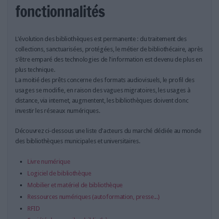
LES GUIDES PRATIQUES
fonctionnalités
LES BASES DE DONNÉES
L'ESPACE EMPLOI
L'évolution des bibliothèques est permanente : du traitement des
L'AGENDA
collections, sanctuarisées, protégées, le métier de bibliothécaire, après
L'ANNUAIRE DES ACTEURS
s'être emparé des technologies de l'information est devenu de plus en
plus technique.
LES LIVRES BLANCS
La moitié des prêts concerne des formats audiovisuels, le profil des
LES SUPPLÉMENTS
usages se modifie, en raison des vagues migratoires, les usages à
distance, via internet, augmentent, les bibliothèques doivent donc
NOS OFFRES D'ABONNEMENTS
investir les réseaux numériques.
Découvrez ci-dessous une liste d'acteurs du marché dédiée au monde
des bibliothèques municipales et universitaires.
Livre numérique
Logiciel de bibliothèque
Mobilier et matériel de bibliothèque
Ressources numériques (autoformation, presse...)
RFID