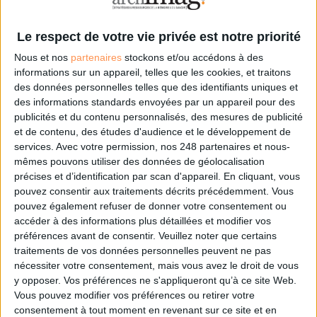
Le respect de votre vie privée est notre priorité
Nous et nos
partenaires
stockons et/ou accédons à des
informations sur un appareil, telles que les cookies, et traitons
Les Auteurs Libres
des données personnelles telles que des identifiants uniques et
des informations standards envoyées par un appareil pour des
publicités et du contenu personnalisés, des mesures de publicité
Bibliothèque et édition
Livre numérique
Editeur, distributeur de logiciel
Les
et de contenu, des études d'audience et le développement de
Auteurs Libres - LAL- est une structure d'aide à l'autoédition offrant les
services.
Avec votre permission, nos 248 partenaires et nous-
mêmes avantages aux auteurs qu'une maison d'édition classique : choix des
mêmes pouvons utiliser des données de géolocalisation
ouvrages par Comité de lecture, conception et publication de qualité
précises et d’identification par scan d'appareil. En cliquant, vous
professionnelle, référencement libraires... Tout en garantissant aux auteurs...
pouvez consentir aux traitements décrits précédemment. Vous
pouvez également refuser de donner votre consentement ou
accéder à des informations plus détaillées et modifier vos
préférences avant de consentir.
Veuillez noter que certains
traitements de vos données personnelles peuvent ne pas
nécessiter votre consentement, mais vous avez le droit de vous
y opposer. Vos préférences ne s'appliqueront qu’à ce site Web.
izneo
Vous pouvez modifier vos préférences ou retirer votre
consentement à tout moment en revenant sur ce site et en