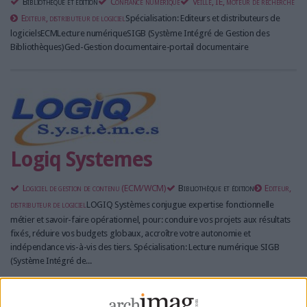
Bibliothèque et édition
Confiance numérique
Veille, IE, moteur de recherche
Editeur, distributeur de logiciel
Spécialisation: Editeurs et distributeurs de
logicielsECMLecture numériqueSIGB (Système Intégré de Gestion des
Bibliothèques)Ged-Gestion documentaire-portail documentaire
Logiq Systemes
Logiciel de gestion de contenu (ECM/WCM)
Bibliothèque et édition
Editeur,
distributeur de logiciel
LOGIQ Systèmes conjugue expertise fonctionnelle
métier et savoir-faire opérationnel, pour: conduire vos projets aux résultats
fixés, réduire vos budgets globaux, accroître votre autonomie et
indépendance vis-à-vis des tiers. Spécialisation: Lecture numérique SIGB
(Système Intégré de...