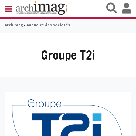
Aller au contenu principal
BIBLIOTHÈQUE ÉDITION
Archimag
/
Annuaire des societés
ARCHIVES PATRIMOINE
VEILLE DOCUMENTATION
DÉMAT CLOUD
UNIVERS DATA
Groupe T2i
TRAVAIL COLLABORATIF
VIE NUMÉRIQUE
NUMÉRIQUE RESPONSABLE