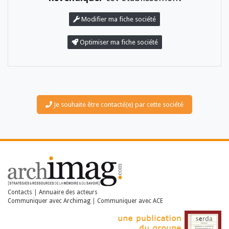
Modifier ma fiche société
Optimiser ma fiche société
LES DOSSIERS
Je souhaite être contacté(e) par cette société
LES NEWSLETTERS
LE MAGAZINE
LES GUIDES PRATIQUES
LES BASES DE DONNÉES
L'ESPACE EMPLOI
L'AGENDA
L'ANNUAIRE DES ACTEURS
LES LIVRES BLANCS
Contacts
|
Annuaire des acteurs
LES SUPPLÉMENTS
Communiquer avec Archimag
|
Communiquer avec ACE
NOS OFFRES D'ABONNEMENTS