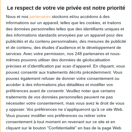
Prestataire archivage électronique
Signature électronique
Dématérialisation
Le respect de votre vie privée est notre priorité
de facture
Entreprise de services du numérique
EDICOM, expert mondial de l'EDI
Nous et nos
partenaires
stockons et/ou accédons à des
et la facturation électronique propose des solutions, développées en interne,
informations sur un appareil, telles que les cookies, et traitons
pour vous accompagner lors de vos projets de dématérialisation: EDI,
des données personnelles telles que des identifiants uniques et
facturation électronique, VAT compliance, Prestataire de services de
des informations standards envoyées par un appareil pour des
confiance qualifiés - eIDAS-, Archivage...
publicités et du contenu personnalisés, des mesures de publicité
et de contenu, des études d'audience et le développement de
services.
Avec votre permission, nos 248 partenaires et nous-
mêmes pouvons utiliser des données de géolocalisation
précises et d’identification par scan d'appareil. En cliquant, vous
pouvez consentir aux traitements décrits précédemment. Vous
Édition et distribution de
pouvez également refuser de donner votre consentement ou
logiciels, réalisation
accéder à des informations plus détaillées et modifier vos
préférences avant de consentir.
Veuillez noter que certains
d'applicatifs en mode SAAS et
traitements de vos données personnelles peuvent ne pas
de toutes prestations
nécessiter votre consentement, mais vous avez le droit de vous
y opposer. Vos préférences ne s'appliqueront qu’à ce site Web.
informatiques.
Vous pouvez modifier vos préférences ou retirer votre
consentement à tout moment en revenant sur ce site et en
cliquant sur le bouton "Confidentialité" en bas de la page Web.
Signature électronique
Dématérialisation des notes de frais
Editeur,