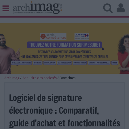
BIBLIOTHÈQUE ÉDITION
ARCHIVES PATRIMOINE
VEILLE DOCUMENTATION
DÉMAT CLOUD
UNIVERS DATA
TRAVAIL COLLABORATIF
VIE NUMÉRIQUE
NUMÉRIQUE RESPONSABLE
Archimag
/
Annuaire des societés
/
Domaines
Logiciel de signature
électronique : Comparatif,
LES DOSSIERS
LES NEWSLETTERS
guide d’achat et fonctionnalités
LE MAGAZINE