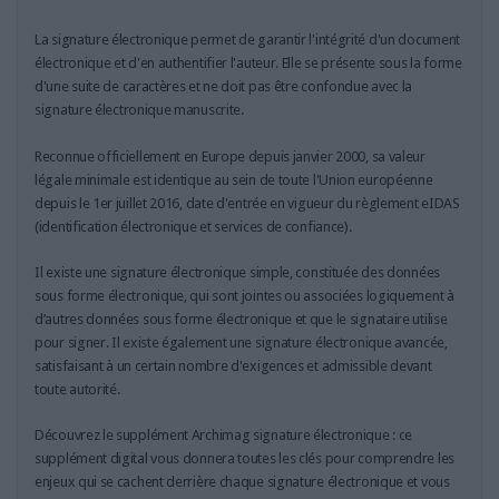
LES GUIDES PRATIQUES
LES BASES DE DONNÉES
La signature électronique permet de garantir l'intégrité d'un document
électronique et d'en authentifier l'auteur. Elle se présente sous la forme
L'ESPACE EMPLOI
d'une suite de caractères et ne doit pas être confondue avec la
L'AGENDA
signature électronique manuscrite.
L'ANNUAIRE DES ACTEURS
Reconnue officiellement en Europe depuis janvier 2000, sa valeur
LES LIVRES BLANCS
légale minimale est identique au sein de toute l'Union européenne
LES SUPPLÉMENTS
depuis le 1er juillet 2016, date d'entrée en vigueur du règlement eIDAS
(identification électronique et services de confiance).
NOS OFFRES D'ABONNEMENTS
Il existe une signature électronique simple, constituée des données
sous forme électronique, qui sont jointes ou associées logiquement à
d’autres données sous forme électronique et que le signataire utilise
pour signer. Il existe également une signature électronique avancée,
satisfaisant à un certain nombre d'exigences et admissible devant
toute autorité.
Découvrez le supplément Archimag signature électronique : ce
supplément digital vous donnera toutes les clés pour comprendre les
enjeux qui se cachent derrière chaque signature électronique et vous