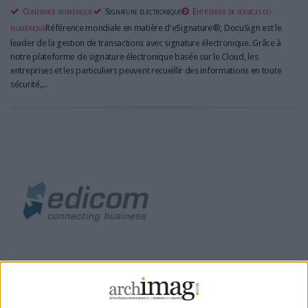
Confiance numérique
Signature électronique
Entreprise de services du
numérique
Référence mondiale en matière d'eSignature®, DocuSign est le
leader de la gestion de transactions avec signature électronique. Grâce à
notre plateforme de signature électronique basée sur le Cloud, les
entreprises et les particuliers peuvent recueillir des informations en toute
sécurité,...
EDICOM