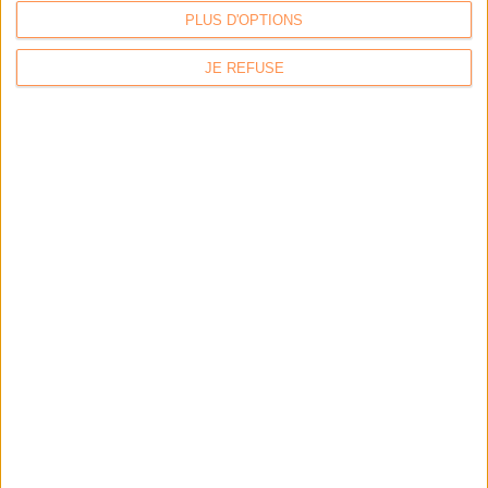
PLUS D'OPTIONS
JE REFUSE
Calico : IA générative locale : vers une gestion de
l’information plus intelligente et souveraine
Archimag : Stop au vrac numérique !
Archimag : Donnée produit : gouverner, enrichir, diffuser
et sécuriser un actif devenu stratégique