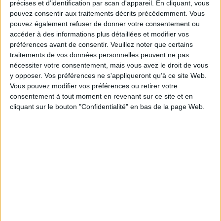
précises et d’identification par scan d'appareil. En cliquant, vous
pouvez consentir aux traitements décrits précédemment. Vous
pouvez également refuser de donner votre consentement ou
accéder à des informations plus détaillées et modifier vos
Bibliothèques : comment survivre face aux
préférences avant de consentir.
Veuillez noter que certains
pressions ?
traitements de vos données personnelles peuvent ne pas
nécessiter votre consentement, mais vous avez le droit de vous
y opposer. Vos préférences ne s'appliqueront qu’à ce site Web.
Vous pouvez modifier vos préférences ou retirer votre
consentement à tout moment en revenant sur ce site et en
Bibliothèques : la difficile bataille des budgets
cliquant sur le bouton "Confidentialité" en bas de la page Web.
LE MAG
Numéro 396 : IA et automatisation : vers la fin de la veille?