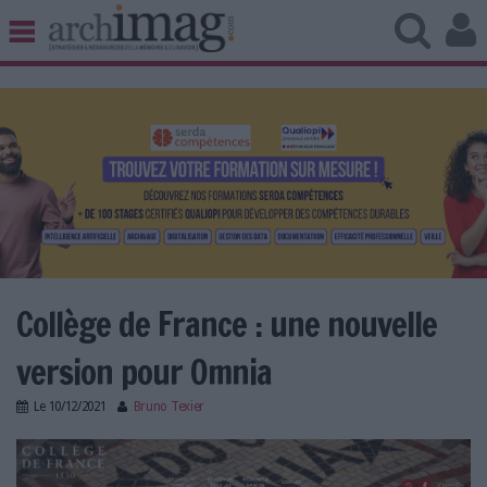
BIBLIOTHÈQUE ÉDITION
ARCHIVES PATRIMOINE
VEILLE DOCUMENTATION
DÉMAT CLOUD
UNIVERS DATA
TRAVAIL COLLABORATIF
VIE NUMÉRIQUE
NUMÉRIQUE RESPONSABLE
Collège de France : une nouvelle
version pour Omnia
LES DOSSIERS
Le
10/12/2021
Bruno Texier
LES NEWSLETTERS
omnia.jpg
LE MAGAZINE