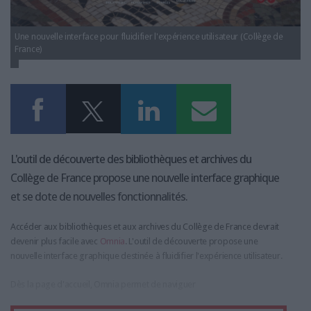
LES GUIDES PRATIQUES
LES BASES DE DONNÉES
Une nouvelle interface pour fluidifier l'expérience utilisateur (Collège de
L'ESPACE EMPLOI
France)
L'AGENDA
L'ANNUAIRE DES ACTEURS
LES LIVRES BLANCS
LES SUPPLÉMENTS
NOS OFFRES D'ABONNEMENTS
L'outil de découverte des bibliothèques et archives du
Collège de France propose une nouvelle interface graphique
et se dote de nouvelles fonctionnalités.
Accéder aux bibliothèques et aux archives du Collège de France devrait
devenir plus facile avec
Omnia
. L'outil de découverte propose une
nouvelle interface graphique destinée à fluidifier l'expérience utilisateur.
Dès la page d'accueil, Omnia permet de naviguer