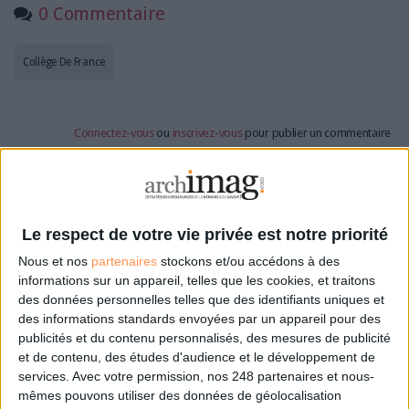
0 Commentaire
Collège De France
Connectez-vous
ou
inscrivez-vous
pour publier un commentaire
À LIRE SUR ARCHIMAG
Le respect de votre vie privée est notre priorité
La bibliothèque de Lille confie son récolement et
Nous et nos
partenaires
stockons et/ou accédons à des
son catalogage à AureXus
informations sur un appareil, telles que les cookies, et traitons
des données personnelles telles que des identifiants uniques et
des informations standards envoyées par un appareil pour des
publicités et du contenu personnalisés, des mesures de publicité
et de contenu, des études d'audience et le développement de
71e Congrès de l’ABF : l’hospitalité comme fil rouge
services.
Avec votre permission, nos 248 partenaires et nous-
mêmes pouvons utiliser des données de géolocalisation