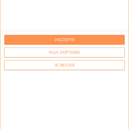
Archivage physique et électronique : enjeux, méthodes et
outils
Stratégie data : tirez profit de l’intelligence des
données
J'ACCEPTE
PLUS D'OPTIONS
LES DERNIÈRES PARUTIONS
JE REFUSE