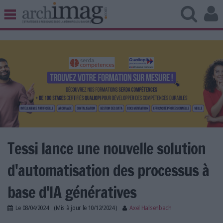
BIBLIOTHÈQUE ÉDITION
ARCHIVES PATRIMOINE
VEILLE DOCUMENTATION
DÉMAT CLOUD
UNIVERS DATA
TRAVAIL COLLABORATIF
VIE NUMÉRIQUE
NUMÉRIQUE RESPONSABLE
Tessi lance une nouvelle solution
d'automatisation des processus à
LES DOSSIERS
base d'IA génératives
LES NEWSLETTERS
Le
08/04/2024
(Mis à jour le
10/12/2024
)
Axel Halsenbach
LE MAGAZINE