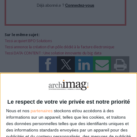
Déjà abonné.e ?
Connectez-vous
Sur le même sujet:
Tessi acquiert BPO Solutions
Tessi annonce la création d'un pôle dédié à la facture électronique
Tessi DATA CONTENT : Une solution innovante du big data
0 Commentaire
Automatisation Des Processus
Intelligence Artificielle
Le respect de votre vie privée est notre priorité
Nous et nos
partenaires
stockons et/ou accédons à des
informations sur un appareil, telles que les cookies, et traitons
Connectez-vous
ou
inscrivez-vous
pour publier un commentaire
des données personnelles telles que des identifiants uniques et
des informations standards envoyées par un appareil pour des
publicités et du contenu personnalisés, des mesures de publicité