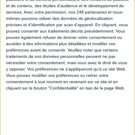
et de contenu, des études d'audience et le développement de
À LIRE SUR ARCHIMAG
services.
Avec votre permission, nos 248 partenaires et nous-
mêmes pouvons utiliser des données de géolocalisation
Konica Minolta reprend les fonds de commerce
précises et d’identification par scan d'appareil. En cliquant, vous
d’OpenBee et de Doxense
pouvez consentir aux traitements décrits précédemment. Vous
pouvez également refuser de donner votre consentement ou
accéder à des informations plus détaillées et modifier vos
préférences avant de consentir.
Veuillez noter que certains
traitements de vos données personnelles peuvent ne pas
La maturité numérique des entreprises françaises
nécessiter votre consentement, mais vous avez le droit de vous
laisse à désirer
y opposer. Vos préférences ne s'appliqueront qu’à ce site Web.
Vous pouvez modifier vos préférences ou retirer votre
consentement à tout moment en revenant sur ce site et en
cliquant sur le bouton "Confidentialité" en bas de la page Web.
Le Bénin bascule dans la dématérialisation tous
azimuts