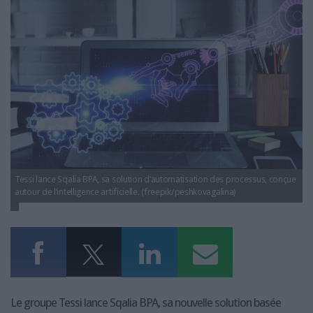
LES GUIDES PRATIQUES
tessi-lance-nouvelle-solution-automatisation-
processus-base-ia-generatives.jpg
LES BASES DE DONNÉES
L'ESPACE EMPLOI
L'AGENDA
L'ANNUAIRE DES ACTEURS
LES LIVRES BLANCS
LES SUPPLÉMENTS
NOS OFFRES D'ABONNEMENTS
Tessi lance Sqalia BPA, sa solution d’automatisation des processus, conçue
autour de l’intelligence artificielle. (freepik/peshkovagalina)
Le groupe Tessi lance Sqalia BPA, sa nouvelle solution basée